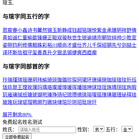
瑄玉,
与
瑄
字同五行的字
思
宸
睿
小
鑫
诗
书
馨
然
锦
玉
新
静
成
钰
超
铭
瑞
悦
紫
金
承
珊
玥
祥
舒
倩
青
如
诚
仁
童
瑜
歆
锋
姗
正
聪
双
骏
秋
世
生
锐
谕
靖
宗
朝
钦
纯
帅
少
胜
宣
姿
刚
钧
利
修
儒
靓
姝
彩
裕
川
顺
尚
才
盛
仕
齐
儿
千
琛
绍
钢
先
兮
剑
喆
士
译
环
斯
信
祖
守
玺
善
真
升
夕
银
丞
锡
捷
爽
西
瘂
瘈
与
瑄
字同部首的字
玲
瑞
瑾
琪
瑶
珊
玥
玮
瑜
琦
琼
璇
璐
珍
琛
珂
珺
环
璟
瑛
琬
珈
琰
瑄
玟
珩
珏
珑
玖
琨
王
理
玫
璞
玛
瑀
珞
璨
瑷
璋
瑗
珲
璠
琅
珅
球
琀
珵
琢
璘
珝
玹
珣
瑕
玑
璀
璃
珹
班
瑭
琥
瑚
玳
瑧
琤
玚
玘
琉
瓒
璁
珧
瑢
瑆
珽
瑰
璜
琚
瑨
珌
珥
珪
玻
琟
玩
琭
珷
瑁
珮
琊
玓
璈
玦
珒
琯
玠
珙
玿
玭
珖
玕
展开剩余
80
%
免费起名
姓名测试
姓氏：
性别：
五行：