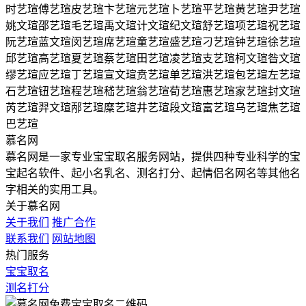
时艺瑄
傅艺瑄
皮艺瑄
卞艺瑄
元艺瑄
卜艺瑄
平艺瑄
黄艺瑄
尹艺瑄
姚文瑄
邵艺瑄
毛艺瑄
禹文瑄
计文瑄
纪文瑄
舒艺瑄
项艺瑄
祝艺瑄
阮艺瑄
蓝文瑄
闵艺瑄
席艺瑄
童艺瑄
盛艺瑄
刁艺瑄
钟艺瑄
徐艺瑄
邱艺瑄
高艺瑄
夏艺瑄
蔡艺瑄
田艺瑄
凌艺瑄
支艺瑄
柯文瑄
昝文瑄
缪艺瑄
应艺瑄
丁艺瑄
宣文瑄
贲艺瑄
单艺瑄
洪艺瑄
包艺瑄
左艺瑄
石艺瑄
钮艺瑄
程艺瑄
嵇艺瑄
翁艺瑄
荀艺瑄
惠艺瑄
家艺瑄
封文瑄
芮艺瑄
羿文瑄
邴艺瑄
糜艺瑄
井艺瑄
段文瑄
富艺瑄
乌艺瑄
焦艺瑄
巴艺瑄
慕名网
慕名网是一家专业宝宝取名服务网站，提供四种专业科学的宝
宝起名软件、起小名乳名、测名打分、起情侣名网名等其他名
字相关的实用工具。
关于慕名网
关于我们
推广合作
联系我们
网站地图
热门服务
宝宝取名
测名打分