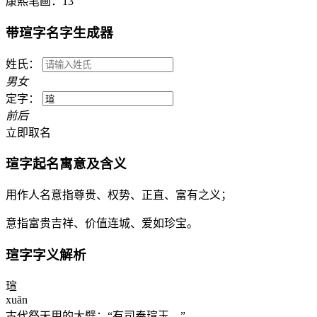
康熙笔画：
13
带
瑄
字名字生成器
姓氏：
男
女
定字：
前
后
立即取名
瑄
字起名寓意及含义
用作人名意指尊贵、权势、正直、富有之义；
意指富贵吉祥、价值连城、爱如珍宝。
瑄
字字义解析
瑄
xuān
古代祭天用的大璧：“有司奉瑄玉。”