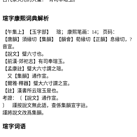
瑄
字康熙词典解析
【午集上】【玉字部】 瑄； 康熙笔画：14； 页码：
【唐韻】須緣切【集韻】【韻會】荀緣切【正韻】息緣切，?
音宣。
【說文】璧六寸也。
【前漢·郊祀志】有司奉瑄玉。
【孟康註】璧大六寸謂之瑄。
又【集韻】通作宣。
【爾雅·釋器】璧大六寸謂之宣。
【註】漢書所云瑄玉是也。
考證：〔【說文】通作宣。
〕 謹按說文無此語，查係集韻宣字註。
謹將說文改爲集韻。
瑄
字词语