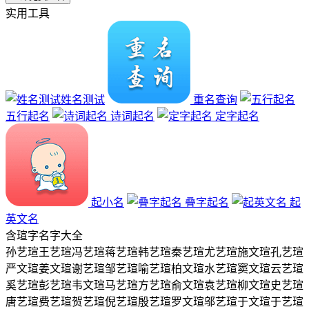
实用工具
姓名测试
重名查询
五行起名
诗词起名
定字起名
起小名
叠字起名
起
英文名
含
瑄
字名字大全
孙艺瑄
王艺瑄
冯艺瑄
蒋艺瑄
韩艺瑄
秦艺瑄
尤艺瑄
施文瑄
孔艺瑄
严文瑄
姜文瑄
谢艺瑄
邹艺瑄
喻艺瑄
柏文瑄
水艺瑄
窦文瑄
云艺瑄
奚艺瑄
彭艺瑄
韦文瑄
马艺瑄
方艺瑄
俞文瑄
袁艺瑄
柳文瑄
史艺瑄
唐艺瑄
费艺瑄
贺艺瑄
倪艺瑄
殷艺瑄
罗文瑄
邬艺瑄
于文瑄
于艺瑄