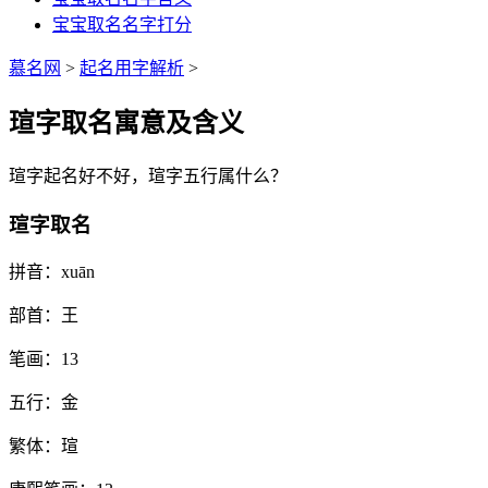
宝宝取名名字打分
慕名网
>
起名用字解析
>
瑄字取名寓意及含义
瑄
字起名好不好，
瑄
字五行属什么？
瑄字取名
拼音：
xuān
部首：
王
笔画：
13
五行：
金
繁体：
瑄