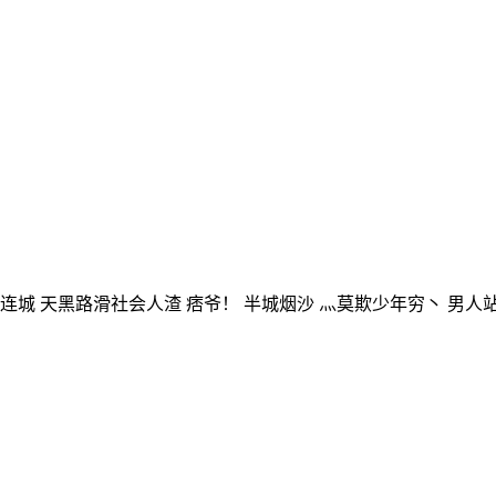
连城 天黑路滑社会人渣 痞爷！ 半城烟沙 灬莫欺少年穷丶 男人站直