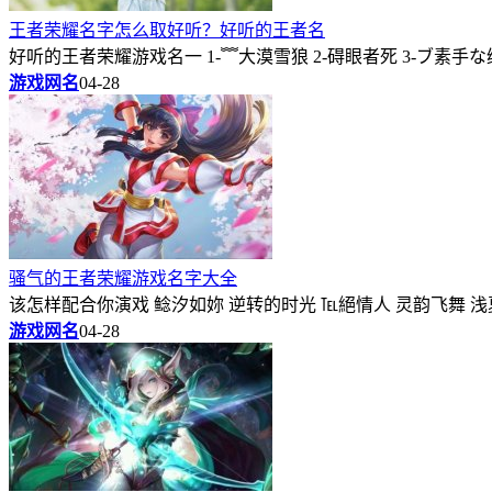
王者荣耀名字怎么取好听？好听的王者名
好听的王者荣耀游戏名一 1-﹌大漠雪狼 2-碍眼者死 3-ブ素手な绕
游戏网名
04-28
骚气的王者荣耀游戏名字大全
该怎样配合你演戏 鲶汐如妳 逆转的时光 ℡絕情人 灵韵飞舞 浅夏
游戏网名
04-28