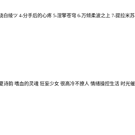
白绫ツ 4-分手后的心疼 5-涅擎苍穹 6-万倾柔波之上 7-提拉米苏式
诗韵 嗜血的灵魂 狂妄少女 很高冷不撩人 情绪操控生活 时光催心