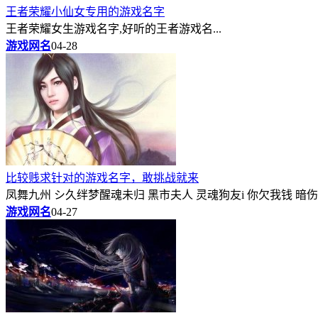
王者荣耀小仙女专用的游戏名字
王者荣耀女生游戏名字,好听的王者游戏名...
游戏网名
04-28
比较贱求针对的游戏名字，敢挑战就来
凤舞九州 シ久绊梦醒魂未归 黑市夫人 灵魂狗友i 你欠我钱 暗伤
游戏网名
04-27