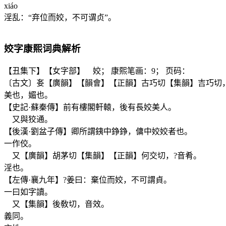
xiáo
淫乱：“弃位而姣，不可谓贞”。
姣
字康熙词典解析
【丑集下】【女字部】 姣； 康熙笔画：9； 页码：
〔古文〕㚣【廣韻】【韻會】【正韻】古巧切【集韻】吉巧切
美也，媚也。
【史記·蘇秦傳】前有樓閣軒轅，後有長姣美人。
又與狡通。
【後漢·劉盆子傳】卿所謂銕中錚錚，傭中姣姣者也。
一作佼。
又【廣韻】胡茅切【集韻】【正韻】何交切，?音肴。
淫也。
【左傳·襄九年】?姜曰：棄位而姣，不可謂貞。
一曰如字讀。
又【集韻】後敎切，音效。
義同。