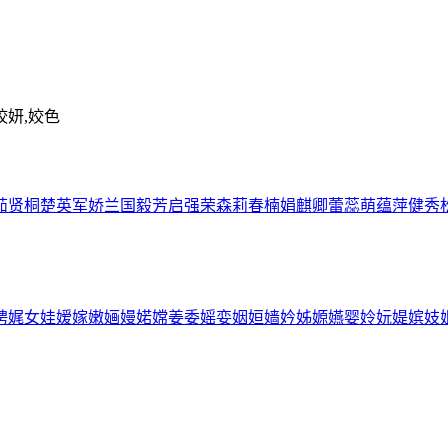
姣妍,姣色
茹
贤
桐
楚
英
军
娇
兰
国
毅
芳
启
强
荣
森
莉
春
楠
娟
麒
卿
蕾
蕊
萌
蕴
萍
健
秀
娉
娓
女
娃
嫒
嫁
嫩
婳
嫚
婼
嫦
姜
委
媱
娈
姻
姮
嫱
妗
姊
嫄
嬿
婴
姈
妧
媞
嫔
妓