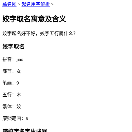
慕名网
>
起名用字解析
>
姣字取名寓意及含义
姣
字起名好不好，
姣
字五行属什么？
姣字取名
拼音：
jiāo
部首：
女
笔画：
9
五行：
木
繁体：
姣
康熙笔画：
9
带
姣
字名字生成器