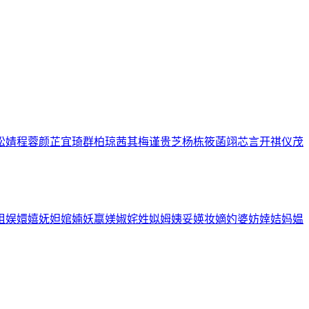
松
婧
程
蓉
颜
芷
宜
琦
群
柏
琼
茜
其
梅
谨
贵
芝
杨
栋
筱
菡
翊
芯
言
开
祺
仪
茂
姐
娱
嬛
嬉
妩
妲
婠
婻
妖
嬴
媄
婌
姹
姓
姒
姆
姨
妥
媖
妆
嫡
妁
婆
妨
婞
姞
妈
媪