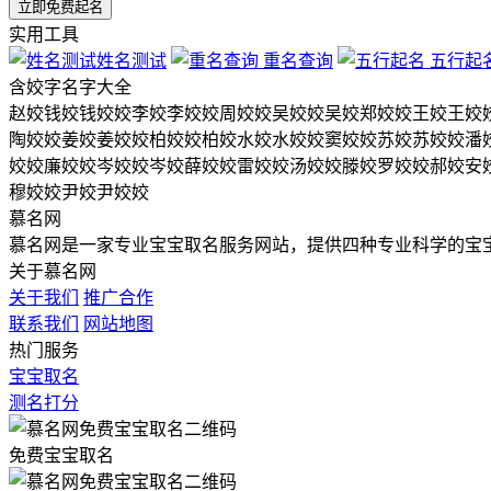
实用工具
姓名测试
重名查询
五行起
含
姣
字名字大全
赵姣
钱姣
钱姣姣
李姣
李姣姣
周姣姣
吴姣姣
吴姣
郑姣姣
王姣
王姣
陶姣姣
姜姣
姜姣姣
柏姣姣
柏姣
水姣
水姣姣
窦姣姣
苏姣
苏姣姣
潘
姣姣
廉姣姣
岑姣姣
岑姣
薛姣姣
雷姣姣
汤姣姣
滕姣
罗姣姣
郝姣
安
穆姣姣
尹姣
尹姣姣
慕名网
慕名网是一家专业宝宝取名服务网站，提供四种专业科学的宝
关于慕名网
关于我们
推广合作
联系我们
网站地图
热门服务
宝宝取名
测名打分
免费宝宝取名