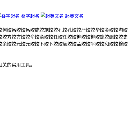
叠字起名
起英文名
姣
何姣
吕姣姣
吕姣
施姣
施姣姣
孔姣
孔姣姣
严姣姣
华姣
金姣姣
陶姣
姣姣
方姣
方姣姣
俞姣
俞姣姣
任姣
任姣姣
柳姣姣
柳姣
鲍姣
鲍姣姣
史
姣
余姣姣
元姣
元姣姣
卜姣
卜姣姣
顾姣姣
孟姣姣
平姣姣
和姣姣
穆姣
相关的实用工具。