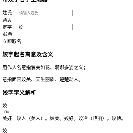
姓氏：
男
女
定字：
前
后
立即取名
姣
字起名寓意及含义
用作人名意指貌美如花、婀娜多姿之义；
意指面容姣美、天生丽质、楚楚动人。
姣
字字义解析
姣
jiāo
美好：姣人（美人）。姣美。姣好。姣冶（艳丽）。姣艳。
姣