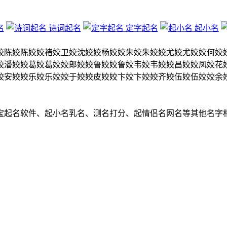
名
诗词起名
定字起名
起小名
姣
陈姣
陈姣姣
褚姣
卫姣
沈姣姣
杨姣姣
朱姣
朱姣姣
尤姣
尤姣姣
何姣
姣
潘姣姣
葛姣
葛姣姣
郎姣姣
鲁姣姣
鲁姣
韦姣
韦姣姣
昌姣姣
凤姣
花
姣
安姣姣
乐姣
乐姣姣
于姣姣
皮姣姣
卞姣
卞姣姣
齐姣
伍姣
伍姣姣
余
宝起名软件、起小名乳名、测名打分、起情侣名网名等其他名字