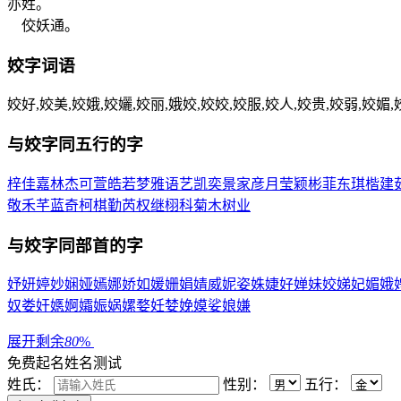
亦姓。
佼妖通。
姣
字词语
姣好,姣美,姣娥,姣孋,姣丽,娥姣,姣姣,姣服,姣人,姣贵,姣弱,姣媚,
与
姣
字同五行的字
梓
佳
嘉
林
杰
可
萱
皓
若
梦
雅
语
艺
凯
奕
景
家
彦
月
莹
颖
彬
菲
东
琪
楷
建
敬
禾
芊
蓝
奇
柯
棋
勤
芮
权
继
栩
科
菊
木
树
业
与
姣
字同部首的字
妤
妍
婷
妙
娴
娅
嫣
娜
娇
如
媛
姗
娟
婧
威
妮
姿
姝
婕
好
婵
妹
姣
娣
妃
媚
娥
奴
娄
奸
嫕
婀
孀
娠
娲
嫘
婺
妊
婪
娩
嫫
娑
娘
嫌
展开剩余
80
%
免费起名
姓名测试
姓氏：
性别：
五行：