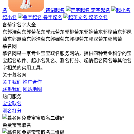
名
诗词起名
定字起名
起小名
叠字起名
起英文名
含
菊
字名字大全
东郭浩菊
东郭菊花
东郭元菊
东郭柳菊
东郭婉菊
东郭珍菊
东郭凤
菊
东郭慧菊
东郭浩菊
东郭婉菊
东郭柳菊
东郭双菊
东郭慧菊
慕名网
慕名网是一家专业宝宝取名服务网站，提供四种专业科学的宝
宝起名软件、起小名乳名、测名打分、起情侣名网名等其他名
字相关的实用工具。
关于慕名网
关于我们
推广合作
联系我们
网站地图
热门服务
宝宝取名
测名打分
免费宝宝取名