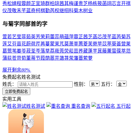
秀
松
婧
程
蓉
颜
芷
宜
琦
群
柏
琼
茜
其
梅
谨
贵
芝
杨
栋
筱
菡
翊
芯
言
开
祺
仪
茂
敬
禾
芊
蓝
奇
柯
棋
勤
芮
权
继
栩
科
菊
木
树
业
与
菊
字同部首的字
萱
若
艺
莹
菲
茹
英
芳
荣
莉
蕾
蕊
萌
蕴
萍
蓉
芷
茜
芝
菡
芯
茂
芊
蓝
芮
菊
苏
莲
艾
芬
苗
花
蔚
荷
芹
苒
蔓
蒙
茉
芃
莫
萧
莘
蕙
菱
芙
菀
苹
苡
葶
葵
荟
营
莱
葛
莺
苇
蓁
苓
菽
荃
芩
落
草
荔
莜
莞
荧
菘
茁
荞
葳
蓬
芋
萁
藤
薰
萤
葆
萃
范
蒲
荻
苍
苛
荀
董
蒂
节
葭
荫
蒽
芫
蔼
荨
荥
藩
蔷
萦
萝
展开剩余
80
%
免费起名
姓名测试
姓氏：
性别：
五行：
实用工具
姓名测试
重名查询
五行起