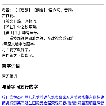
考證：〔【唐韻】【韻會】?居六切，音掬。
古作蘜。
【說文】蘜，治牆也。
【郭註】今之秋華菊。
【禮·月令】蘜有黃華。
〕 謹按郭註係爾雅之註，今改說文爲爾雅。
?照原文牆字改蘠字。
月令蘜字改鞠字。
古作蘜之下增鞠字。
菊
字词语
暂无组词
与
菊
字同五行的字
梓
佳
嘉
林
杰
可
萱
皓
若
梦
雅
语
艺
凯
奕
景
家
彦
月
莹
颖
彬
菲
东
琪
楷
建
茹
贤
桐
楚
英
军
娇
兰
国
毅
芳
启
强
荣
森
莉
春
楠
娟
麒
卿
蕾
蕊
萌
蕴
萍
健