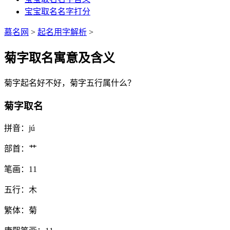
宝宝取名名字打分
慕名网
>
起名用字解析
>
菊字取名寓意及含义
菊
字起名好不好，
菊
字五行属什么？
菊字取名
拼音：
jú
部首：
艹
笔画：
11
五行：
木
繁体：
菊