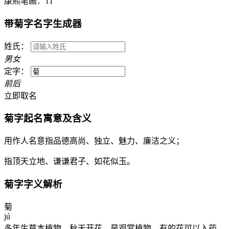
康熙笔画：
11
带
菊
字名字生成器
姓氏：
男
女
定字：
前
后
立即取名
菊
字起名寓意及含义
用作人名意指品德高尚、独立、魅力、廉洁之义；
指顶天立地、谦谦君子、如花似玉。
菊
字字义解析
菊
jú
多年生草本植物，秋天开花，是观赏植物，有的花可以入药，