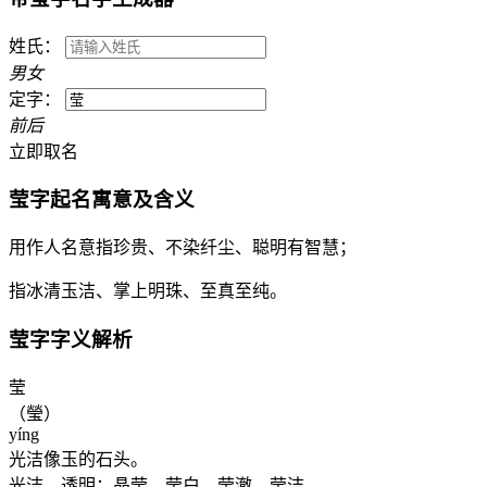
姓氏：
男
女
定字：
前
后
立即取名
莹
字起名寓意及含义
用作人名意指珍贵、不染纤尘、聪明有智慧；
指冰清玉洁、掌上明珠、至真至纯。
莹
字字义解析
莹
（瑩）
yíng
光洁像玉的石头。
光洁，透明：晶莹。莹白。莹澈。莹洁。