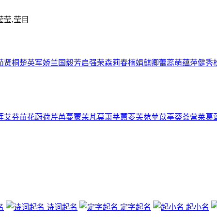
莹莹,莹目
茹
贤
桐
楚
英
军
娇
兰
国
毅
芳
启
强
荣
森
莉
春
楠
娟
麒
卿
蕾
蕊
萌
蕴
萍
健
秀
莲
艾
芬
苗
花
蔚
荷
芹
苒
蔓
蒙
茉
芃
莫
萧
莘
蕙
菱
芙
菀
苹
苡
葶
葵
荟
营
莱
葛
名
诗词起名
定字起名
起小名