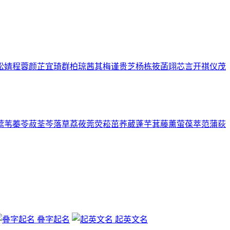
松
婧
程
蓉
颜
芷
宜
琦
群
柏
琼
茜
其
梅
谨
贵
芝
杨
栋
筱
菡
翊
芯
言
开
祺
仪
茂
莺
苇
蓁
苓
菽
荃
芩
落
草
荔
莜
莞
荧
菘
茁
荞
葳
蓬
芋
萁
藤
薰
萤
葆
萃
范
蒲
荻
叠字起名
起英文名