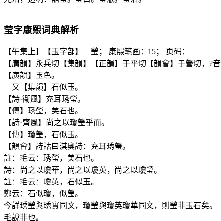
莹
字康熙词典解析
【午集上】【玉字部】 瑩； 康熙笔画：15； 页码：
【廣韻】永兵切【集韻】【正韻】于平切【韻會】于營切，?音
【廣韻】玉色。
又【集韻】石似玉。
【詩·衞風】充耳琇瑩。
【傳】琇瑩，美石也。
【詩·齊風】尚之以瓊瑩乎而。
【傳】瓊瑩，石似玉。
【韻會】詩詁曰淇奧詩：充耳琇瑩。
註：毛云：琇瑩，美石也。
詩：尚之以瓊華，尚之以瓊英，尚之以瓊瑩。
註：毛云：瓊英，石似玉。
鄭云：石似瓊，似瑩。
今詳琇瑩與琇實同文，瓊瑩與瓊英瓊華同文，則瑩非玉石矣。
毛說非也。