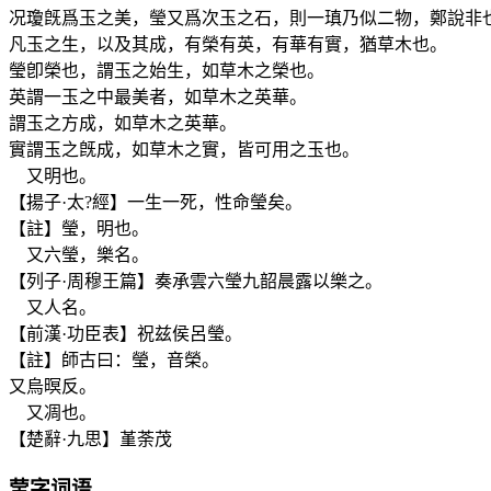
况瓊旣爲玉之美，瑩又爲次玉之石，則一瑱乃似二物，鄭說非
凡玉之生，以及其成，有榮有英，有華有實，猶草木也。
瑩卽榮也，謂玉之始生，如草木之榮也。
英謂一玉之中最美者，如草木之英華。
謂玉之方成，如草木之英華。
實謂玉之旣成，如草木之實，皆可用之玉也。
又明也。
【揚子·太?經】一生一死，性命瑩矣。
【註】瑩，明也。
又六瑩，樂名。
【列子·周穆王篇】奏承雲六瑩九韶晨露以樂之。
又人名。
【前漢·功臣表】祝兹侯呂瑩。
【註】師古曰：瑩，音榮。
又烏暝反。
又凋也。
【楚辭·九思】堇荼茂
莹
字词语