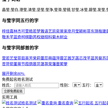
晶莹,莹白,澄莹,清莹,坚莹,莹浄,莹滑,莹镜,甘莹,冰莹,碧莹,发莹,
与
莹
字同五行的字
梓
佳
嘉
林
杰
可
萱
皓
若
梦
雅
语
艺
凯
奕
景
家
彦
月
莹
颖
彬
菲
东
琪
楷
建
敬
禾
芊
蓝
奇
柯
棋
勤
芮
权
继
栩
科
菊
木
树
业
与
莹
字同部首的字
萱
若
艺
莹
菲
茹
英
芳
荣
莉
蕾
蕊
萌
蕴
萍
蓉
芷
茜
芝
菡
芯
茂
芊
蓝
芮
菊
苏
苍
苛
荀
董
蒂
节
葭
荫
蒽
芫
蔼
荨
荥
藩
蔷
萦
萝
展开剩余
80
%
免费起名
姓名测试
姓氏：
性别：
五行：
实用工具
姓名测试
重名查询
五行起