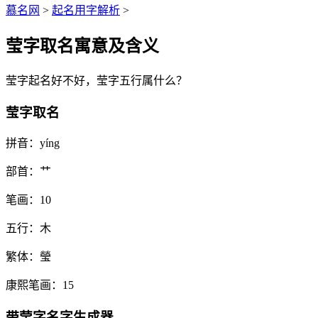
慕名网
>
起名用字解析
>
莹字取名寓意及含义
莹
字起名好不好，
莹
字五行属什么？
莹字取名
拼音：
yíng
部首：
艹
笔画：
10
五行：
木
繁体：
瑩
康熙笔画：
15
带
莹
字名字生成器