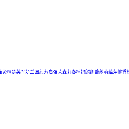
茹
贤
桐
楚
英
军
娇
兰
国
毅
芳
启
强
荣
森
莉
春
楠
娟
麒
卿
蕾
蕊
萌
蕴
萍
健
秀