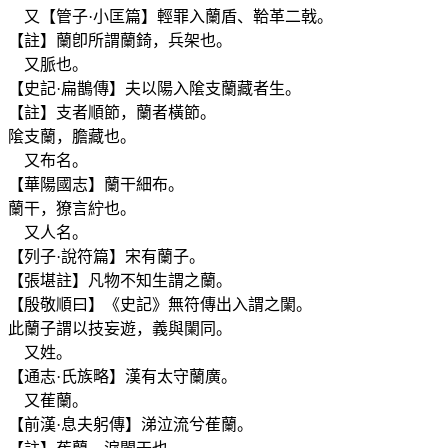
又【管子·小匡篇】輕罪入蘭盾、鞈革二戟。
【註】蘭卽所謂蘭錡，兵架也。
又脈也。
【史記·扁鵲傳】夫以陽入隂支蘭藏者生。
【註】支者順節，蘭者橫節。
隂支蘭，膽藏也。
又布名。
【華陽國志】蘭干細布。
蘭干，獠言紵也。
又人名。
【列子·說符篇】宋有蘭子。
【張堪註】凡物不知生謂之蘭。
【殷敬順曰】《史記》無符傳出入謂之闌。
此蘭子謂以技妄遊，義與闌同。
又姓。
【通志·氏族略】漢有太守蘭廣。
又萑蘭。
【前漢·息夫躬傳】涕泣流兮萑蘭。