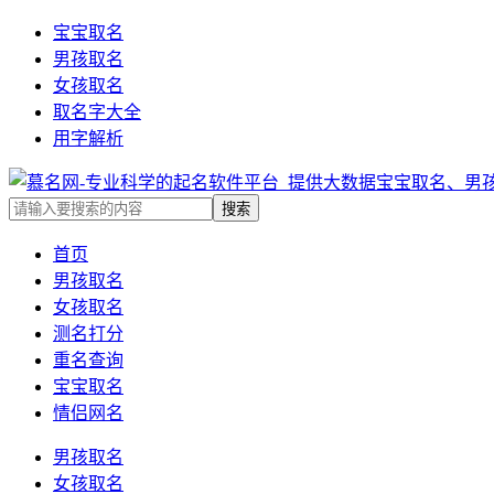
宝宝取名
男孩取名
女孩取名
取名字大全
用字解析
首页
男孩取名
女孩取名
测名打分
重名查询
宝宝取名
情侣网名
男孩取名
女孩取名