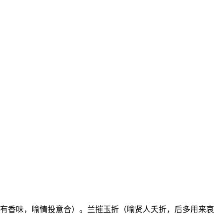
。兰有香味，喻情投意合）。兰摧玉折（喻贤人夭折，后多用来哀