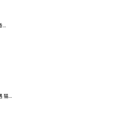
..
...