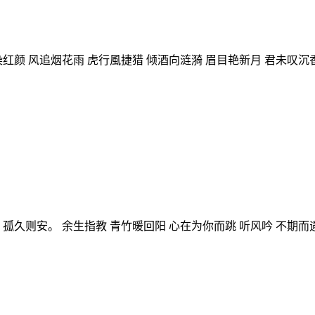
颜 风追烟花雨 虎行風捷猎 倾酒向涟漪 眉目艳新月 君未叹沉香.
孤久则安。 余生指教 青竹暖回阳 心在为你而跳 听风吟 不期而遇 猫