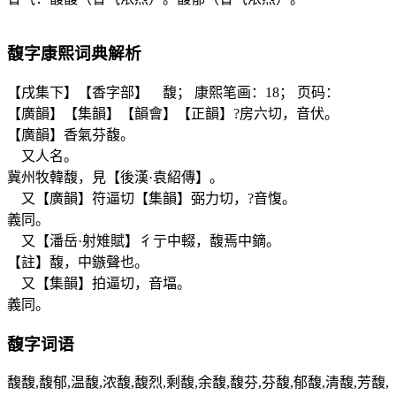
馥
字康熙词典解析
【戌集下】【香字部】 馥； 康熙笔画：18； 页码：
【廣韻】【集韻】【韻會】【正韻】?房六切，音伏。
【廣韻】香氣芬馥。
又人名。
冀州牧韓馥，見【後漢·袁紹傳】。
又【廣韻】符逼切【集韻】弼力切，?音愎。
義同。
又【潘岳·射雉賦】彳亍中輟，馥焉中鏑。
【註】馥，中鏃聲也。
又【集韻】拍逼切，音堛。
義同。
馥
字词语
馥馥,馥郁,温馥,浓馥,馥烈,剩馥,余馥,馥芬,芬馥,郁馥,清馥,芳馥,