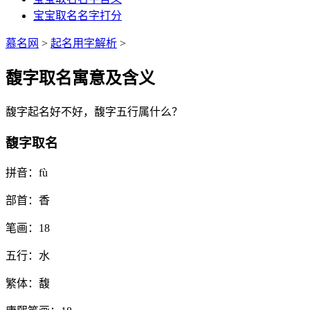
宝宝取名名字打分
慕名网
>
起名用字解析
>
馥字取名寓意及含义
馥
字起名好不好，
馥
字五行属什么？
馥字取名
拼音：
fù
部首：
香
笔画：
18
五行：
水
繁体：
馥