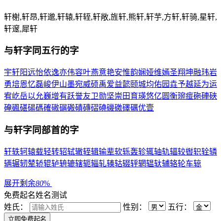
轩榭,轩昂,轩邈,轩辕,轩轾,轩敞,旌轩,熊轩,轩芋,方轩,轩骑,星轩,
轩邃,犀轩
与
轩
字同五行的字
宇
轩
阳
远
怡
依
逸
亦
伟
容
叶
燕
意
艳
安
惟
韵
娴
娅
维
嫣
圣
翔
坤
融
玮
岩
勇
培
恩
忆
磊
峻
伊
山
墨
宛
威
硕
禹
爱
益
懿
颐
城
均
佑
园
垚
予
越
延
为
运
宥
屹
岳
以
允
巍
增
有
跃
誉
友
卫
勋
坚
崇
田
育
瑛
悠
亿
圆
衡
琬
痖
砤
硨
硤
硽
碸
碪
碭
碼
確
磝
碿
磤
磧
磚
磖
磽
磯
礉
礋
礪
优
壹
与
轩
字同部首的字
轩
轶
轲
辕
载
轻
转
轺
轼
辙
轾
辑
输
辈
软
轹
轰
轸
辄
轴
轨
辐
较
辔
轵
辁
辚
辆
辗
轫
辇
轿
辊
轳
辀
辘
辖
轭
辎
轧
辏
轱
辍
轷
辋
辒
轪
辅
辂
轮
车
辌
展开剩余
80
%
免费起名
姓名测试
姓氏：
性别：
五行：