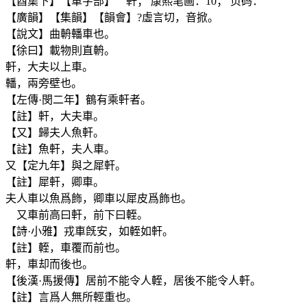
【酉集下】【車字部】 軒； 康熙笔画：10； 页码：
【廣韻】【集韻】【韻會】?虛言切，音掀。
【說文】曲輈轓車也。
【徐曰】載物則直輈。
軒，大夫以上車。
轓，兩旁壁也。
【左傳·閔二年】鶴有乘軒者。
【註】軒，大夫車。
【又】歸夫人魚軒。
【註】魚軒，夫人車。
又【定九年】與之犀軒。
【註】犀軒，卿車。
夫人車以魚爲飾，卿車以犀皮爲飾也。
又車前高曰軒，前下曰輊。
【詩·小雅】戎車旣安，如輊如軒。
【註】輊，車覆而前也。
軒，車却而後也。
【後漢·馬援傳】居前不能令人輊，居後不能令人軒。
【註】言爲人無所輕重也。