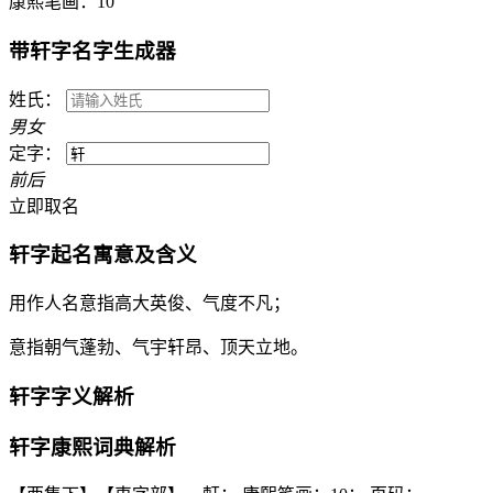
康熙笔画：
10
带
轩
字名字生成器
姓氏：
男
女
定字：
前
后
立即取名
轩
字起名寓意及含义
用作人名意指高大英俊、气度不凡；
意指朝气蓬勃、气宇轩昂、顶天立地。
轩
字字义解析
轩
字康熙词典解析