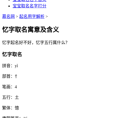
宝宝取名名字打分
慕名网
>
起名用字解析
>
忆字取名寓意及含义
忆
字起名好不好，
忆
字五行属什么？
忆字取名
拼音：
yì
部首：
忄
笔画：
4
五行：
土
繁体：
憶