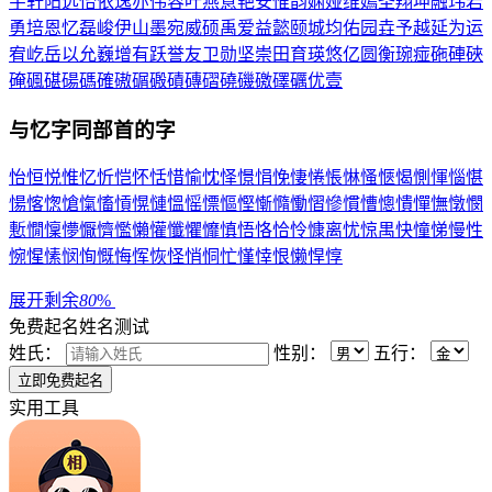
宇
轩
阳
远
怡
依
逸
亦
伟
容
叶
燕
意
艳
安
惟
韵
娴
娅
维
嫣
圣
翔
坤
融
玮
岩
勇
培
恩
忆
磊
峻
伊
山
墨
宛
威
硕
禹
爱
益
懿
颐
城
均
佑
园
垚
予
越
延
为
运
宥
屹
岳
以
允
巍
增
有
跃
誉
友
卫
勋
坚
崇
田
育
瑛
悠
亿
圆
衡
琬
痖
砤
硨
硤
硽
碸
碪
碭
碼
確
磝
碿
磤
磧
磚
磖
磽
磯
礉
礋
礪
优
壹
与
忆
字同部首的字
怡
恒
悦
惟
忆
忻
恺
怀
恬
惜
愉
忱
怿
憬
悁
悗
悽
惓
悵
惏
慅
愜
愒
惻
惲
惱
愖
愓
愘
愡
愴
愾
慉
愩
愰
慩
慍
愮
慓
慪
慳
慚
憜
慟
慴
慘
慣
慒
憁
憒
憚
憮
憞
憫
慙
憪
懍
懜
懨
懠
懢
懶
懽
懺
懼
戂
慎
悟
恪
恰
怜
慷
离
忧
惊
禺
快
憧
悌
慢
性
惋
惺
愫
悯
恂
慨
悔
恽
恢
怪
悄
恫
忙
慬
悻
恨
懒
悍
惇
展开剩余
80
%
免费起名
姓名测试
姓氏：
性别：
五行：
实用工具