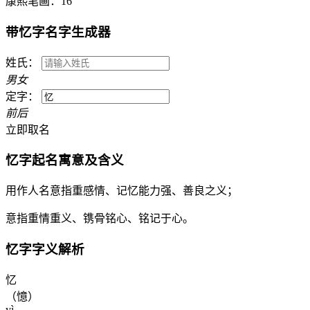
康熙笔画：
16
带
忆
字名字生成器
姓氏：
男
女
定字：
前
后
立即取名
忆
字起名寓意及含义
用作人名意指重感情、记忆能力强、善良之义；
意指重情重义、镌骨铭心、铭记于心。
忆
字字义解析
忆
（憶）
yì