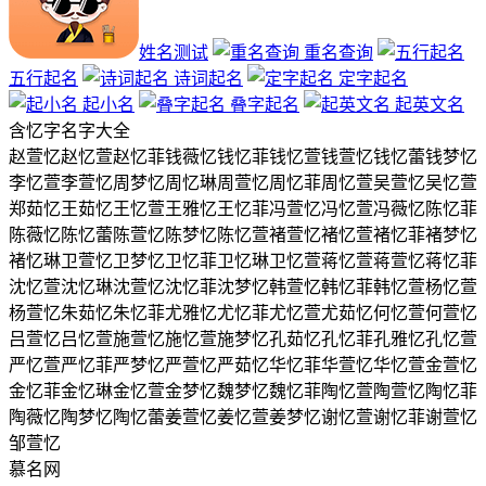
姓名测试
重名查询
五行起名
诗词起名
定字起名
起小名
叠字起名
起英文名
含
忆
字名字大全
赵萱忆
赵忆萱
赵忆菲
钱薇忆
钱忆菲
钱忆萱
钱萱忆
钱忆蕾
钱梦忆
李忆萱
李萱忆
周梦忆
周忆琳
周萱忆
周忆菲
周忆萱
吴萱忆
吴忆萱
郑茹忆
王茹忆
王忆萱
王雅忆
王忆菲
冯萱忆
冯忆萱
冯薇忆
陈忆菲
陈薇忆
陈忆蕾
陈萱忆
陈梦忆
陈忆萱
褚萱忆
褚忆萱
褚忆菲
褚梦忆
褚忆琳
卫萱忆
卫梦忆
卫忆菲
卫忆琳
卫忆萱
蒋忆萱
蒋萱忆
蒋忆菲
沈忆萱
沈忆琳
沈萱忆
沈忆菲
沈梦忆
韩萱忆
韩忆菲
韩忆萱
杨忆萱
杨萱忆
朱茹忆
朱忆菲
尤雅忆
尤忆菲
尤忆萱
尤茹忆
何忆萱
何萱忆
吕萱忆
吕忆萱
施萱忆
施忆萱
施梦忆
孔茹忆
孔忆菲
孔雅忆
孔忆萱
严忆萱
严忆菲
严梦忆
严萱忆
严茹忆
华忆菲
华萱忆
华忆萱
金萱忆
金忆菲
金忆琳
金忆萱
金梦忆
魏梦忆
魏忆菲
陶忆萱
陶萱忆
陶忆菲
陶薇忆
陶梦忆
陶忆蕾
姜萱忆
姜忆萱
姜梦忆
谢忆萱
谢忆菲
谢萱忆
邹萱忆
慕名网