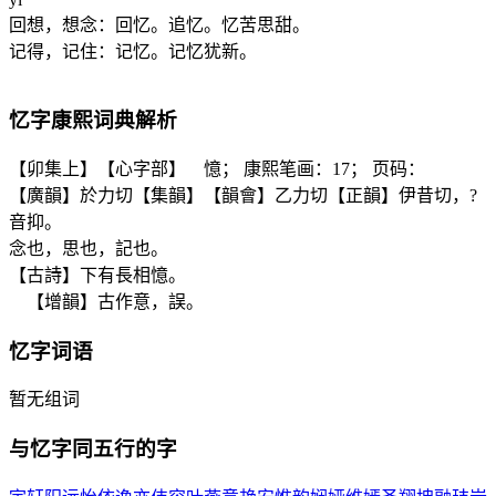
回想，想念：回忆。追忆。忆苦思甜。
记得，记住：记忆。记忆犹新。
忆
字康熙词典解析
【卯集上】【心字部】 憶； 康熙笔画：17； 页码：
【廣韻】於力切【集韻】【韻會】乙力切【正韻】伊昔切，?
音抑。
念也，思也，記也。
【古詩】下有長相憶。
【增韻】古作意，誤。
忆
字词语
暂无组词
与
忆
字同五行的字