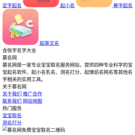
定字起名
起小名
叠字起名
起英文名
含
恢
字名字大全
慕名网
慕名网是一家专业宝宝取名服务网站，提供四种专业科学的宝
宝起名软件、起小名乳名、测名打分、起情侣名网名等其他名
字相关的实用工具。
关于慕名网
关于我们
推广合作
联系我们
网站地图
热门服务
宝宝取名
测名打分