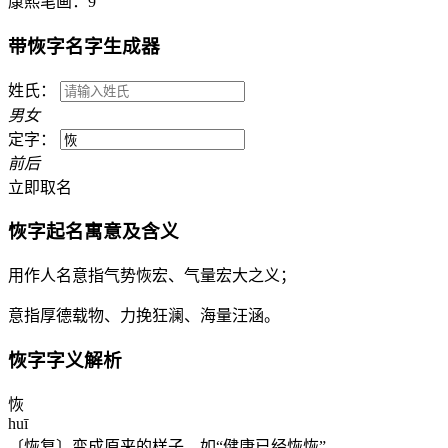
康熙笔画：
9
带
恢
字名字生成器
姓氏：
男
女
定字：
前
后
立即取名
恢
字起名寓意及含义
用作人名意指气势恢宏、气量宏大之义；
意指厚德载物、力挽狂澜、海量汪涵。
恢
字字义解析
恢
huī
〔恢复〕变成原来的样子，如“健康已经恢恢”。