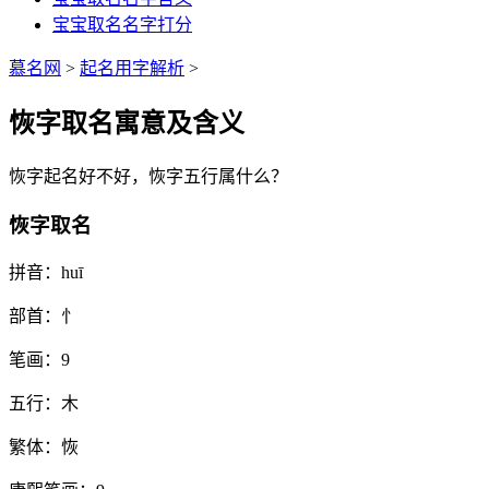
宝宝取名名字打分
慕名网
>
起名用字解析
>
恢字取名寓意及含义
恢
字起名好不好，
恢
字五行属什么？
恢字取名
拼音：
huī
部首：
忄
笔画：
9
五行：
木
繁体：
恢