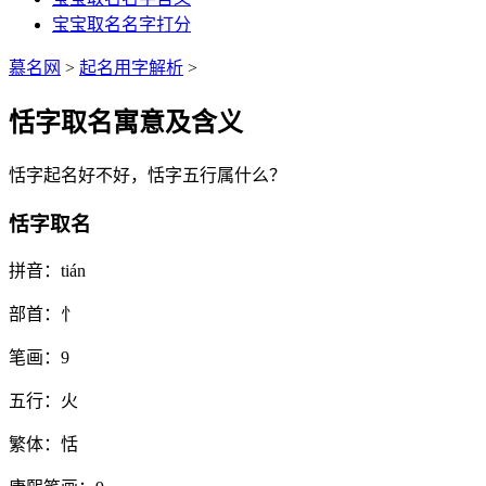
宝宝取名名字打分
慕名网
>
起名用字解析
>
恬字取名寓意及含义
恬
字起名好不好，
恬
字五行属什么？
恬字取名
拼音：
tián
部首：
忄
笔画：
9
五行：
火
繁体：
恬