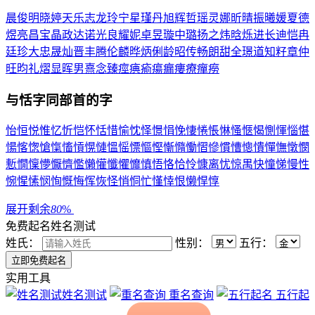
晨
俊
明
晓
婷
天
乐
志
龙
玲
宁
星
瑾
丹
旭
辉
哲
瑶
灵
娜
昕
晴
振
曦
媛
夏
德
煜
亮
昌
宝
晶
政
达
诺
光
良
耀
妮
卓
昱
璇
中
璐
扬
之
炜
晗
烁
进
长
迪
恺
冉
廷
珍
大
忠
晟
灿
晋
丰
腾
伦
麟
晔
炳
俐
龄
昭
传
畅
朗
甜
全
璟
道
知
籽
章
仲
旺
昀
礼
熠
显
晖
男
熹
念
臻
痙
痶
瘉
瘍
瘺
瘻
療
癉
癆
与
恬
字同部首的字
怡
恒
悦
惟
忆
忻
恺
怀
恬
惜
愉
忱
怿
憬
悁
悗
悽
惓
悵
惏
慅
愜
愒
惻
惲
惱
愖
愓
愘
愡
愴
愾
慉
愩
愰
慩
慍
愮
慓
慪
慳
慚
憜
慟
慴
慘
慣
慒
憁
憒
憚
憮
憞
憫
慙
憪
懍
懜
懨
懠
懢
懶
懽
懺
懼
戂
慎
悟
恪
恰
怜
慷
离
忧
惊
禺
快
憧
悌
慢
性
惋
惺
愫
悯
恂
慨
悔
恽
恢
怪
悄
恫
忙
慬
悻
恨
懒
悍
惇
展开剩余
80
%
免费起名
姓名测试
姓氏：
性别：
五行：
实用工具
姓名测试
重名查询
五行起