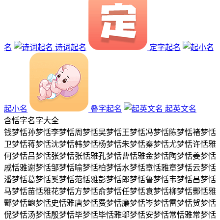
名
诗词起名
定字起名
起小名
叠字起名
起英文名
含
恬
字名字大全
钱梦恬
孙梦恬
李梦恬
周梦恬
吴梦恬
王梦恬
冯梦恬
陈梦恬
褚梦恬
卫梦恬
蒋梦恬
沈梦恬
韩梦恬
杨梦恬
朱梦恬
秦梦恬
尤梦恬
许恬雅
何梦恬
吕梦恬
张梦恬
张恬雅
孔梦恬
曹恬雅
金梦恬
陶梦恬
姜梦恬
戚恬雅
谢梦恬
邹梦恬
喻梦恬
柏梦恬
水梦恬
章恬雅
章梦恬
云梦恬
潘梦恬
葛梦恬
奚梦恬
范恬雅
彭梦恬
郎梦恬
鲁梦恬
韦梦恬
昌梦恬
马梦恬
苗恬雅
花梦恬
方梦恬
俞梦恬
任梦恬
袁梦恬
柳梦恬
酆恬雅
酆梦恬
鲍梦恬
史恬雅
唐梦恬
费梦恬
廉梦恬
岑梦恬
雷梦恬
贺梦恬
倪梦恬
汤梦恬
殷梦恬
毕梦恬
毕恬雅
邬梦恬
安梦恬
常恬雅
常梦恬