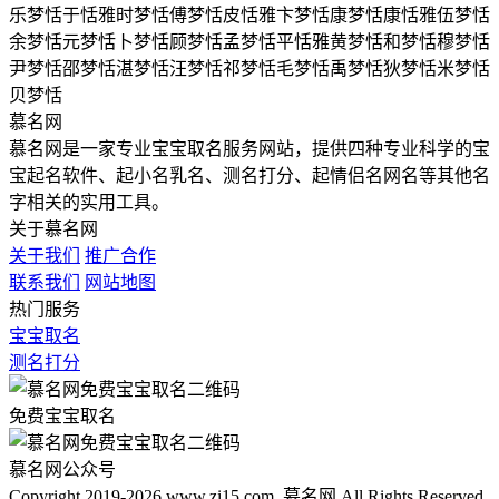
乐梦恬
于恬雅
时梦恬
傅梦恬
皮恬雅
卞梦恬
康梦恬
康恬雅
伍梦恬
余梦恬
元梦恬
卜梦恬
顾梦恬
孟梦恬
平恬雅
黄梦恬
和梦恬
穆梦恬
尹梦恬
邵梦恬
湛梦恬
汪梦恬
祁梦恬
毛梦恬
禹梦恬
狄梦恬
米梦恬
贝梦恬
慕名网
慕名网是一家专业宝宝取名服务网站，提供四种专业科学的宝
宝起名软件、起小名乳名、测名打分、起情侣名网名等其他名
字相关的实用工具。
关于慕名网
关于我们
推广合作
联系我们
网站地图
热门服务
宝宝取名
测名打分
免费宝宝取名
慕名网公众号
Copyright 2019-2026 www.zi15.com. 慕名网 All Rights Reserved