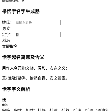
康熙笔画：
9
带
恬
字名字生成器
姓氏：
男
女
定字：
前
后
立即取名
恬
字起名寓意及含义
用作人名意指文静、温和、安逸之义；
意指娟好静秀、怡然自得、安之若素。
恬
字字义解析
恬
tián
安静，安然，坦然：恬静。恬适。恬然。恬谧。恬淡（淡泊名