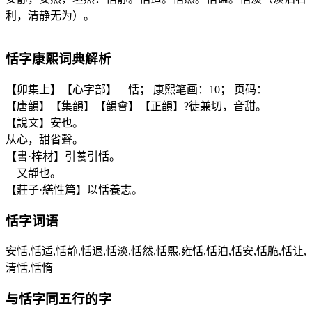
利，清静无为）。
恬
字康熙词典解析
【卯集上】【心字部】 恬； 康熙笔画：10； 页码：
【唐韻】【集韻】【韻會】【正韻】?徒兼切，音甜。
【說文】安也。
从心，甜省聲。
【書·梓材】引養引恬。
又靜也。
【莊子·繕性篇】以恬養志。
恬
字词语
安恬,恬适,恬静,恬退,恬淡,恬然,恬熙,雍恬,恬泊,恬安,恬脆,恬让,
清恬,恬惰
与
恬
字同五行的字