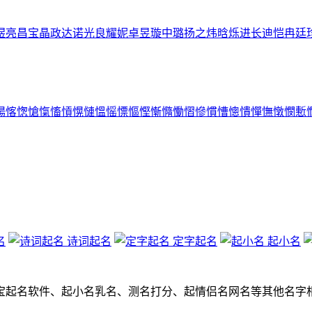
煜
亮
昌
宝
晶
政
达
诺
光
良
耀
妮
卓
昱
璇
中
璐
扬
之
炜
晗
烁
进
长
迪
恺
冉
廷
愓
愘
愡
愴
愾
慉
愩
愰
慩
慍
愮
慓
慪
慳
慚
憜
慟
慴
慘
慣
慒
憁
憒
憚
憮
憞
憫
慙
名
诗词起名
定字起名
起小名
宝起名软件、起小名乳名、测名打分、起情侣名网名等其他名字