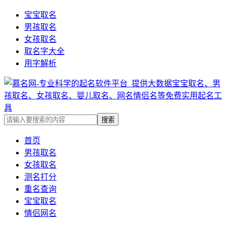
宝宝取名
男孩取名
女孩取名
取名字大全
用字解析
首页
男孩取名
女孩取名
测名打分
重名查询
宝宝取名
情侣网名