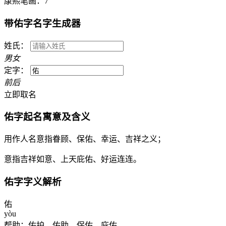
康熙笔画：
7
带
佑
字名字生成器
姓氏：
男
女
定字：
前
后
立即取名
佑
字起名寓意及含义
用作人名意指眷顾、保佑、幸运、吉祥之义；
意指吉祥如意、上天庇佑、好运连连。
佑
字字义解析
佑
yòu
帮助：佑护。佑助。保佑。庇佑。