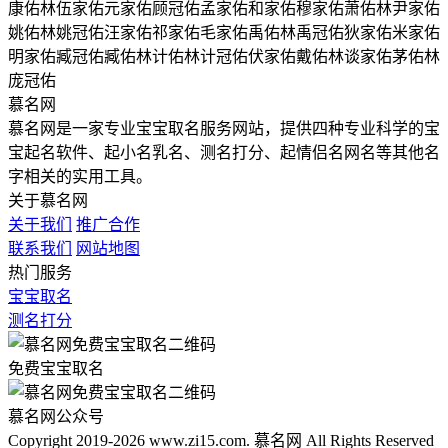
康佑林
伍家佑
元家佑
顾冠佑
孟家佑
和家佑
穆家佑
萧佑林
尹家佑
姚佑林
姚冠佑
汪家佑
祁家佑
毛家佑
禹佑林
禹冠佑
狄家佑
米家佑
明家佑
臧冠佑
臧佑林
计佑林
计冠佑
伏家佑
戴佑林
谈家佑
茅佑林
庞冠佑
慕名网
慕名网是一家专业宝宝取名服务网站，提供四种专业科学的宝
宝起名软件、起小名乳名、测名打分、起情侣名网名等其他名
字相关的实用工具。
关于慕名网
关于我们
推广合作
联系我们
网站地图
热门服务
宝宝取名
测名打分
免费宝宝取名
慕名网公众号
Copyright 2019-2026 www.zi15.com. 慕名网 All Rights Reserved