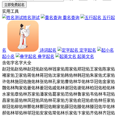
实用工具
姓名测试
重名查询
五行起
名
诗词起名
定字起名
起小名
叠字起名
起英文名
含
佑
字名字大全
赵冠佑
赵佑林
赵冠佑
赵佑林
钱家佑
周家佑
郑冠佑
王家佑
陈家佑
褚家佑
卫家佑
蒋佑林
蒋冠佑
沈家佑
韩佑林
韩冠佑
朱家佑
尤家佑
许佑林
施冠佑
施佑林
张佑林
孔家佑
曹佑林
华佑林
华冠佑
金家佑
魏佑林
陶家佑
姜佑林
姜冠佑
戚佑林
谢冠佑
谢佑林
柏冠佑
柏佑林
水家佑
章佑林
苏家佑
潘家佑
葛家佑
范佑林
鲁家佑
韦佑林
韦冠佑
昌家佑
苗佑林
凤冠佑
凤佑林
花家佑
方家佑
俞冠佑
俞佑林
任家佑
柳冠佑
柳佑林
酆佑林
酆冠佑
鲍家佑
薛冠佑
滕佑林
滕冠佑
毕佑林
郝佑林
邬佑林
邬冠佑
安家佑
常佑林
乐家佑
卞家佑
齐佑林
齐冠佑