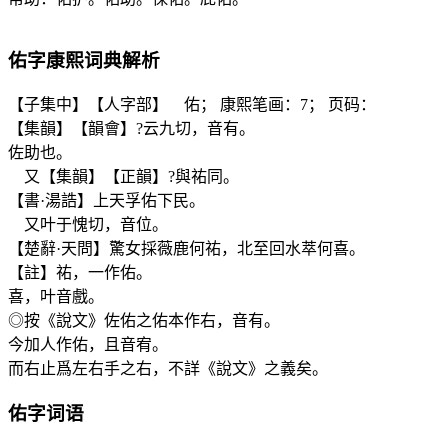
佑
字康熙词典解析
【子集中】【人字部】 佑； 康熙笔画：7； 页码：
【集韻】【韻會】?云九切，音有。
佐助也。
又【集韻】【正韻】?與祐同。
【書·湯誥】上天孚佑下民。
又叶于愧切，音位。
【楚辭·天問】驚女採薇鹿何祐，北至回水萃何喜。
【註】祐，一作佑。
喜，叶音戲。
◎按《說文》佐佑之佑本作右，音有。
今加人作佑，且音宥。
而右止爲左右手之右，不詳《說文》之義矣。
佑
字词语