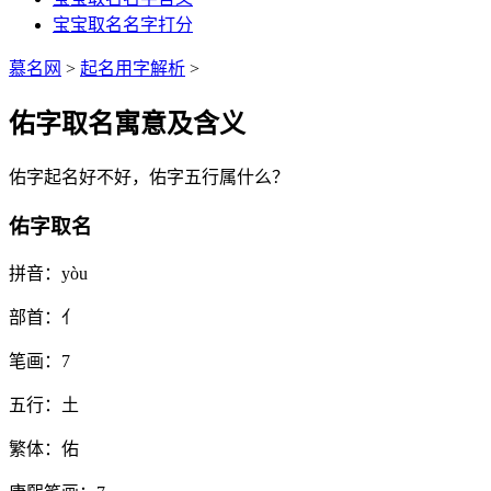
宝宝取名名字打分
慕名网
>
起名用字解析
>
佑字取名寓意及含义
佑
字起名好不好，
佑
字五行属什么？
佑字取名
拼音：
yòu
部首：
亻
笔画：
7
五行：
土
繁体：
佑