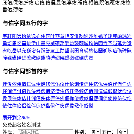
庇佑,保佑,护佑,启佑,佑福,显佑,享佑,福佑,相佑,贶佑,覆佑,佑飨,
垂佑,薄佑
与
佑
字同五行的字
宇
轩
阳
远
怡
依
逸
亦
伟
容
叶
燕
意
艳
安
惟
韵
娴
娅
维
嫣
圣
翔
坤
融
玮
岩
勇
培
恩
忆
磊
峻
伊
山
墨
宛
威
硕
禹
爱
益
懿
颐
城
均
佑
园
垚
予
越
延
为
运
宥
屹
岳
以
允
巍
增
有
跃
誉
友
卫
勋
坚
崇
田
育
瑛
悠
亿
圆
衡
琬
痖
砤
硨
硤
硽
碸
碪
碭
碼
確
磝
碿
磤
磧
磚
磖
磽
磯
礉
礋
礪
优
壹
与
佑
字同部首的字
佳
俊
依
伟
倩
仁
佩
伊
健
修
儒
佑
仪
仕
伦
俐
传
信
仲
亿
优
保
伯
代
傲
任
佐
仔
倪
倍
付
何
作
侠
侨
偲
俏
侪
傈
侑
伍
仟
佟
倾
偌
佰
伽
僮
倬
仰
侃
伏
俭
位
侯
俣
佼
体
佶
什
储
僖
佚
休
俨
停
佛
佃
你
傻
候
似
倡
便
侗
侦
使
俸
仿
伙
仡
侬
住
偉
佁
侣
佺
伴
倞
侥
偕
佾
件
伤
偶
像
儆
仆
俗
傑
展开剩余
80
%
免费起名
姓名测试
姓氏：
性别：
五行：