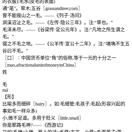
的衣服);毛水(皮毛的表面)
通“芼”。草木;五谷〖grassandtree;corn〗
曾不能毁山之一毛。——《列子·汤问》
涧溪沼沚之毛。——《左传·隐公三年》。注:“草也。”
毛泽未尽。——《谷梁传·定公元年》。注:“凡地之所生谓之
毛。”
锡之不毛之地。——《公羊传·宣公十二年》。注:“墝埆不生五
谷曰不毛。”
〖口〗∶中国货币单位“角”的俗称,等于一元的十分之一
〖mao,afractionalunitofmoneyinChina〗
姓
毛
má
【形】
比喻多而细碎〖hairy〗。如:毛细管;毛孩子;毛起(形容兴起的
事如毛一样众多)
小,微不足道。多用于贬义〖little,small〗
你是那路毛神?——《西游记》