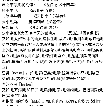
皮之不存,毛将焉傅?——《左传·僖公十四年》
胚不生毛。——《韩非子·五蠹》
与旃毛并咽。——《汉书·李广苏建传》
大小毛角。——唐·李朝威《柳毅传》
矢如猬毛。——《资治通鉴·唐纪》
少小离家老大回,乡音无改鬓毛衰。——贺知章《回乡偶书》
又如:毛女(传说中的仙女,遍体生毛,故名);毛连(用羊毛或其他毛
类制成的褡裢);刚毛(人或动物体上长的硬毛);毫毛(人或鸟兽身
上的细毛);毛笔(以兽毛制成的笔);毛羽(兽毛和鸟羽);毛戴(寒毛
竖立);毛脉(须发与血脉);毛悚(汗毛竖立);毛蓬蓬(须发密而乱
貌);毛楂楂(毛发短而硬貌);毛发不爽(犹毫毛不爽);毛耸(毛发竖
立)
兽类〖beasts〗。如:毛群(兽类);毛挚(猛禽捕食小鸟);毛类(兽
类);毛犊(古代传说中兽类之祖);毛鬣(马或野兽的鬃毛)
鸟的羽毛〖feather〗
又如:毛芥(羽毛和芥子);毛扇(羽毛扇);毛翎(翎毛。借指羽翼);毛
质(鸟类的毛羽)
亦指带毛的兽皮〖hide〗。如:毛毛匠(毛皮匠);毛裘(兽皮制作