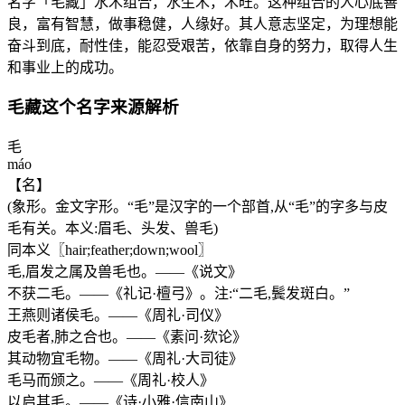
名字「毛藏」水木组合，水生木，木旺。这种组合的人心底善
良，富有智慧，做事稳健，人缘好。其人意志坚定，为理想能
奋斗到底，耐性佳，能忍受艰苦，依靠自身的努力，取得人生
和事业上的成功。
毛藏这个名字来源解析
毛
máo
【名】
(象形。金文字形。“毛”是汉字的一个部首,从“毛”的字多与皮
毛有关。本义:眉毛、头发、兽毛)
同本义〖hair;feather;down;wool〗
毛,眉发之属及兽毛也。——《说文》
不获二毛。——《礼记·檀弓》。注:“二毛,鬓发斑白。”
王燕则诸侯毛。——《周礼·司仪》
皮毛者,肺之合也。——《素问·欬论》
其动物宜毛物。——《周礼·大司徒》
毛马而颁之。——《周礼·校人》
以启其毛。——《诗·小雅·信南山》