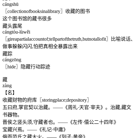
cángshū
〖collectionofbooksinalibrary〗收藏的图书
这个图书馆的藏书很多
藏头露尾
cángtóu-lùwěi
〖gireapartialaccountof;tellpartofthetruth,butnotallofit〗比喻说话、
做事躲躲闪闪,怕把真相全暴露出来
藏踪
cángzōng
〖hide〗隐藏行动踪迹
藏
zàng
【名】
收藏财物的府库〖storingplace;depository〗
五曰府,掌官契以治藏。——《周礼·天官·宰夫》。治藏,藏文
书器物。
晋侯之竖头须,守藏者也。——《左传·僖公二十四年》
宝藏兴焉。——《礼记·中庸》
俄而范氏之藏大火。——《列子·黄帝》