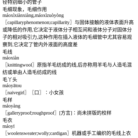
径特别细小的管子
毛细现象，毛细作用
máoxìxiànxiàng,máoxìzuòyòng
〖capillaryphenomenon;capillarity〗与固体接触的液体表面升高
或降低的作用,它决定于液体分子相互间和液体分子对固体分
子的相对吸引力,这种作用在插入液体的毛细管中尤其容易观
察到,它决定了管内外液面的高度差
毛线
máoxiàn
〖knittingwool〗原指羊毛纺成的线,后亦称用羊毛与人造毛混
纺或单由人造毛纺成的线
毛丫头
máoyātou
〖naivegirl〗〖口〗∶小女孩
毛样
máoyàng
〖galleryproof;roughproof〗[方言]∶尚未拼版的校样
毛衣
máoyī
〖woolensweater;wolly;cardigan〗机器或手工编织的毛线上衣