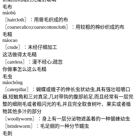
毛布
máobù
〖haircloth〗∶用兽毛织成的布
〖coarsecalico;coarsecottoncloth〗∶用较粗的棉纱织成的布
毛糙
máocao
〖crude〗∶未经仔细加工
这活做得太毛糙
〖careless〗∶漫不经心;疏忽
你做事怎么这么毛糙
毛虫
máochóng
〖caterpillar〗∶蝴蝶或蛾子的伸长虫状幼虫,具有强壮咀嚼口
器,短触角和三对真足,几对带钩的腹部前足,而且经常有一层完
整的细刚毛或者粗闪光的毛,并且完全取食树叶、果实或者植
物其他多汁的部分
〖woollyworm〗∶身上有一层分泌物遮盖着的一种锯蜂幼虫
〖bristleworm〗∶毛足纲的一种分节蠕虫
毛刺