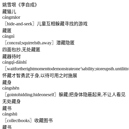
姚雪垠《李自成》
藏猫儿
cángmāor
〖hide-and-seek〗儿童互相躲藏寻找的游戏
藏匿
cángnì
〖conceal;squirrelsth.away〗潜藏隐匿
四面包抄,无处藏匿
藏器待时
cángqì-dàishí
〖waitfortherightmomenttodemonstrateone’sability;storeupsth.untilit
怀藏才智勇武于身,以待可用之时施展
藏身
cángshēn
〖gointohidding;hideoneself〗躲藏;把身体隐蔽起来,不让人看见
无处藏身
藏书
cángshū
〖collectbooks〗收藏图书
藏书