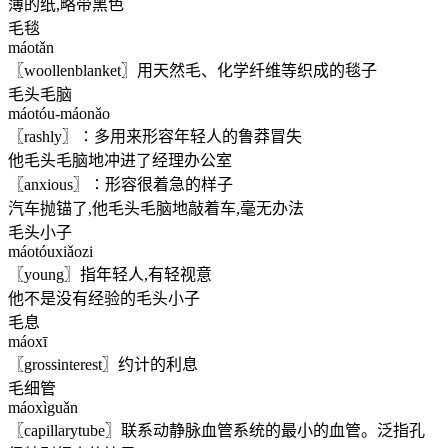
薄的纸,略带黑色
毛毯
máotǎn
〖woollenblanket〗用天然毛、化学纤维等织成的毯子
毛头毛脑
máotóu-máonǎo
〖rashly〗∶多用来形容年轻人的鲁莽冒失
他毛头毛脑地冲进了经理办公室
〖anxious〗∶形容很着急的样子
汽车抛锚了,他毛头毛脑地敲着车,毫无办法
毛头小子
máotóuxiǎozi
〖young〗指年轻人,有轻视意
他不是没有经验的毛头小子
毛息
máoxī
〖grossinterest〗约计的利息
毛细管
máoxìguǎn
〖capillarytube〗联系动静脉血管系统的最小的血管。泛指孔