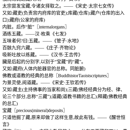
太宗尝发宝藏,令诸女择取之。——《宋史·太宗七女传》
又如:藏吏(负责宫内府库的官吏);库藏(仓库);藏户(仓库的出入
口);藏府(公家的府库)
内脏。后作“脏”〖internalorgans〗
酒练五藏。——汉·枚乘《七发》
五味者何?曰:五藏。——《管子·水地》
百骸九窍六藏。——《庄子·齐物论》
吸新吐故以练藏。——《汉书·王吉传》
臟是后起的分别字,以别于“宝藏”的“藏”。
又如:藏府(人体内脏器官的总称。同脏腑)
佛教或道教的经典的总称〖BuddhistorTaoistscriptures〗
为景灵使,阅道藏。——《宋史·王钦若传》
又如:藏主(主持佛事的当家和尚);三藏(佛经经典分为经、律、
论三个部分,总称“三藏”);道藏(道教书籍的总汇);释藏(佛教经典
的总汇)
宝藏〖precious(mineral)deposits〗
只道他掘了藏,原来却做了这样生意,故此有钱。——《醒世恒
言》