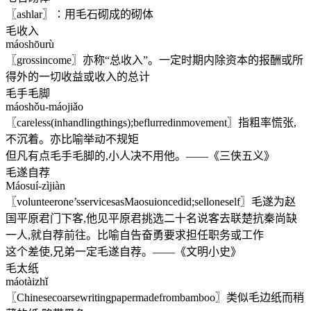
〖ashlar〗∶用毛石砌成的砌体
毛收入
máoshōurù
〖grossincome〗亦称“总收入”。一定时期内除资本的报酬或所
得外的一切收益或收入的总计
毛手毛脚
máoshǒu-máojiǎo
〖careless(inhandlingthings);beflurredinmovement〗指粗率慌张,
不沉着。亦比喻举动不规矩
但凡有点毛手毛脚的,小人决不用他。——《三侠五义》
毛遂自荐
Máosuí-zìjiàn
〖volunteerone’sservicesasMaosuioncedid;selloneself〗毛遂为赵
国平原君门下客,他见平原君挑选二十名说客去联楚抗秦尚缺
一人,就自荐前往。比喻自告奋勇要求担任职务或工作
这个差使,兄弟一定毛遂自荐。——《文明小史》
毛太纸
máotàizhǐ
〖Chinesecoarsewritingpapermadefrombamboo〗类似毛边纸而稍