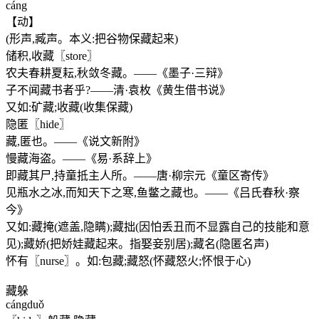
cáng
【动】
(形声,臧声。本义:把谷物保藏起来)
储积,收藏〖store〗
农夫春耕夏耘,秋敛冬藏。——《墨子·三辩》
子不闻藏书者乎?——清·袁枚《黄生借书说》
又如:矿藏;收藏(收集保藏)
隐匿〖hide〗
藏,匿也。——《说文新附》
慢藏海盗。——《易·系辞上》
即藏其尸,持童抵主人所。——唐·柳宗元《童区寄传》
见瓶水之冰,而知天下之寒,鱼鳖之藏也。——《吕氏春秋·察
今》
又如:藏掩(遮盖,隐瞒);藏拙(因怕丢丑而不显露自己的技能和意
见);藏娇(把娇娃藏起来。指娶妾别居);藏名(隐匿名声)
怀有〖nurse〗。如:包藏;藏怒(怀藏怒火;怀恨于心)
藏躲
cángduǒ