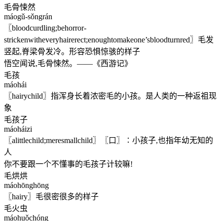
毛骨悚然
máogǔ-sǒngrán
〖bloodcurdling;behorror-
strickenwitheveryhairerect;enoughtomakeone’sbloodturnred〗毛发
竖起,脊梁骨发冷。形容恐惧惊骇的样子
悟空闻说,毛骨悚然。——《西游记》
毛孩
máohái
〖hairychild〗指浑身长着浓密毛的小孩。是人类的一种返祖现
象
毛孩子
máoháizi
〖alittlechild;meresmallchild〗〖口〗∶小孩子,也指年幼无知的
人
你不要跟一个不懂事的毛孩子计较嘛!
毛烘烘
máohōnghōng
〖hairy〗毛很密很多的样子
毛火虫
máohuǒchóng