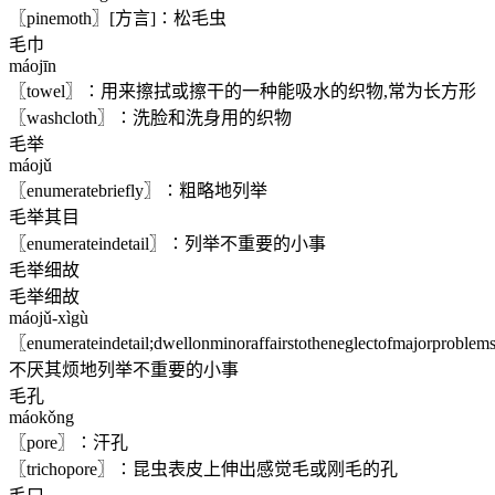
〖pinemoth〗[方言]∶松毛虫
毛巾
máojīn
〖towel〗∶用来擦拭或擦干的一种能吸水的织物,常为长方形
〖washcloth〗∶洗脸和洗身用的织物
毛举
máojǔ
〖enumeratebriefly〗∶粗略地列举
毛举其目
〖enumerateindetail〗∶列举不重要的小事
毛举细故
毛举细故
máojǔ-xìgù
〖enumerateindetail;dwellonminoraffairstotheneglectofmajorproble
不厌其烦地列举不重要的小事
毛孔
máokǒng
〖pore〗∶汗孔
〖trichopore〗∶昆虫表皮上伸出感觉毛或刚毛的孔