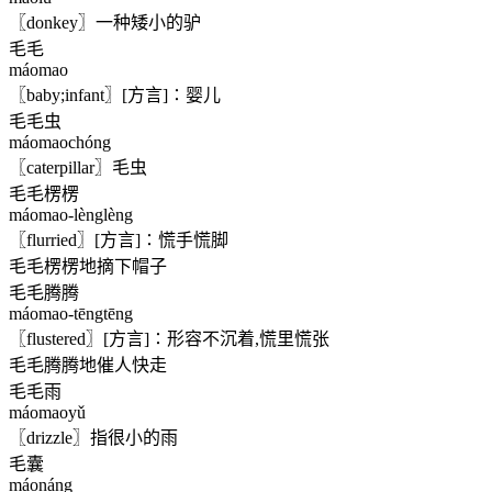
〖donkey〗一种矮小的驴
毛毛
máomao
〖baby;infant〗[方言]∶婴儿
毛毛虫
máomaochóng
〖caterpillar〗毛虫
毛毛楞楞
máomao-lènglèng
〖flurried〗[方言]∶慌手慌脚
毛毛楞楞地摘下帽子
毛毛腾腾
máomao-tēngtēng
〖flustered〗[方言]∶形容不沉着,慌里慌张
毛毛腾腾地催人快走
毛毛雨
máomaoyǔ
〖drizzle〗指很小的雨
毛囊
máonáng