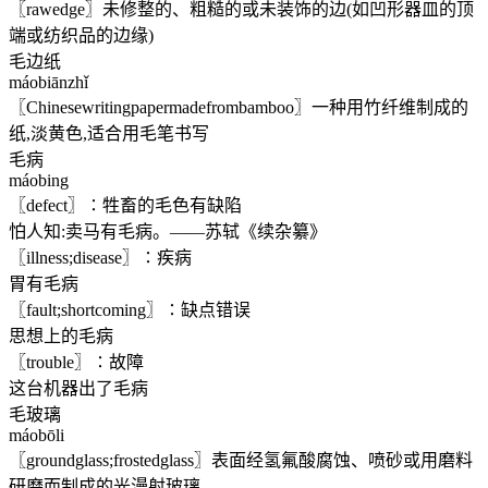
〖rawedge〗未修整的、粗糙的或未装饰的边(如凹形器皿的顶
端或纺织品的边缘)
毛边纸
máobiānzhǐ
〖Chinesewritingpapermadefrombamboo〗一种用竹纤维制成的
纸,淡黄色,适合用毛笔书写
毛病
máobing
〖defect〗∶牲畜的毛色有缺陷
怕人知:卖马有毛病。——苏轼《续杂纂》
〖illness;disease〗∶疾病
胃有毛病
〖fault;shortcoming〗∶缺点错误
思想上的毛病
〖trouble〗∶故障
这台机器出了毛病
毛玻璃
máobōli
〖groundglass;frostedglass〗表面经氢氟酸腐蚀、喷砂或用磨料
研磨而制成的光漫射玻璃