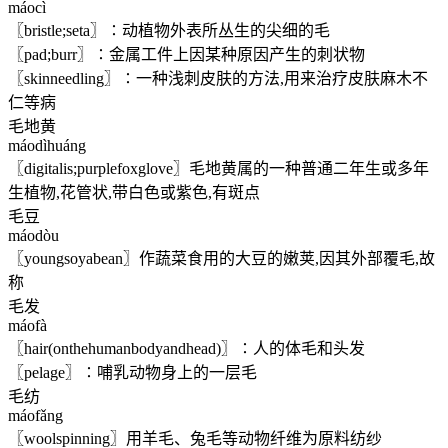
máocì
〖bristle;seta〗∶动植物外表所丛生的尖细的毛
〖pad;burr〗∶金属工件上因某种原因产生的刺状物
〖skinneedling〗∶一种浅刺皮肤的方法,用来治疗皮肤麻木不
仁等病
毛地黄
máodìhuáng
〖digitalis;purplefoxglove〗毛地黄属的一种普通二年生或多年
生植物,花管状,带白色或紫色,有斑点
毛豆
máodòu
〖youngsoyabean〗作蔬菜食用的大豆的嫩荚,因其外部覆毛,故
称
毛发
máofà
〖hair(onthehumanbodyandhead)〗∶人的体毛和头发
〖pelage〗∶哺乳动物身上的一层毛
毛纺
máofǎng
〖woolspinning〗用羊毛、兔毛等动物纤维为原料纺纱