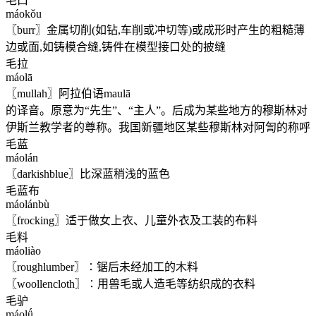
毛口
máokǒu
〖burr〗金属切削(如钻,车削或冲切等)或成形时产生的粗糙薄
边或面,如铸模合缝,铸件在模型接口处的披缝
毛拉
máolā
〖mullah〗阿拉伯语maulā
的译音。原意为“先生”、“主人”。后成为某些地方的穆斯林对
伊斯兰教学者的尊称。我国新疆地区某些穆斯林对阿訇的称呼
毛蓝
máolán
〖darkishblue〗比深蓝稍浅的蓝色
毛蓝布
máolánbù
〖frocking〗适于做女上衣、儿童外衣及工装的布料
毛料
máoliào
〖roughlumber〗∶锯后未经加工的木料
〖woollencloth〗∶用兽毛或人造毛等纺织成的衣料
毛驴
máolǘ