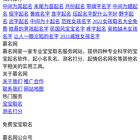
中间为其起名
末尾为苗起名
月份起名
带靖字名字
中间为娌起
名
挺字起名
黄姓名字
息字起名
珏起名字配什么字好
野字起
名
近字起名
中间为十起名
范姓女孩名字
2022女孩取名大全免
费
姓蔡的男孩起名字
民国风宝宝名字
疼字起名
吴姓缺木女孩
名字
让人一眼沦陷的名字
2021戚姓女孩名字
慕名网
慕名网是一家专业宝宝取名服务网站，提供四种专业科学的宝
宝起名软件、起小名乳名、测名打分、起情侣名网名等其他名
字相关的实用工具。
关于慕名网
关于我们
推广合作
联系我们
网站地图
热门服务
宝宝取名
测名打分
免费宝宝取名
慕名网公众号