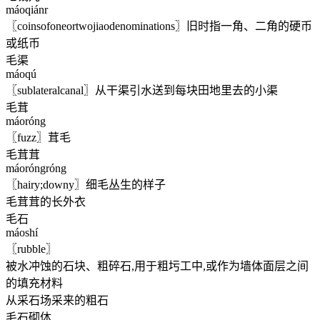
máoqiánr
〖coinsofoneortwojiaodenominations〗旧时指一角、二角的硬币
或纸币
毛渠
máoqú
〖sublateralcanal〗从干渠引水送到每块田地里去的小渠
毛茸
máoróng
〖fuzz〗茸毛
毛茸茸
máoróngróng
〖hairy;downy〗细毛丛生的样子
毛茸茸的长外衣
毛石
máoshí
〖rubble〗
被水冲蚀的石块、粗碎石,用于粗圬工中,或作为墙体面层之间
的填充材料
从采石场采来的粗石
毛石砌体