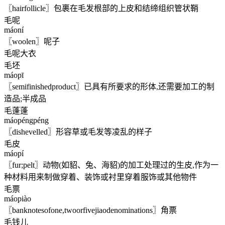
〖hairfollicle〗包裹在毛发根部的上皮和结缔组织管状鞘
毛呢
máoní
〖woolen〗呢子
毛呢大衣
毛坯
máopī
〖semifinishedproduct〗已具有所要求的形体,还需要加工的制
造品;半成品
毛蓬蓬
máopéngpéng
〖dishevelled〗形容草或毛发等凌乱的样子
毛皮
máopí
〖fur;pelt〗动物(如貂、兔、海貂)的加工处理过的生皮,作为一
种材料用来制做穿着、装饰或衬里穿着服饰或其他物件
毛票
máopiào
〖banknotesofone,twoorfivejiaodenominations〗角票
毛钱儿