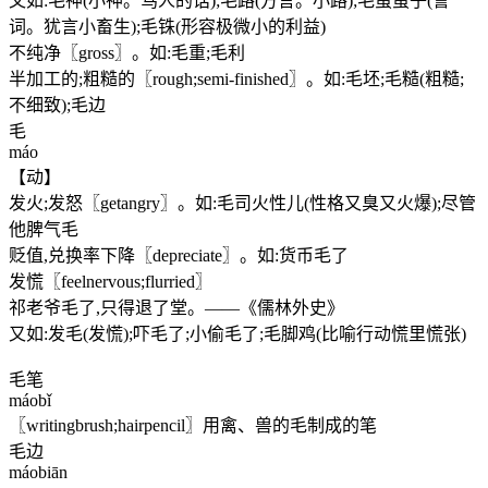
又如:毛神(小神。骂人的话);毛路(方言。小路);毛蛋蛋子(詈
词。犹言小畜生);毛铢(形容极微小的利益)
不纯净〖gross〗。如:毛重;毛利
半加工的;粗糙的〖rough;semi-finished〗。如:毛坯;毛糙(粗糙;
不细致);毛边
毛
máo
【动】
发火;发怒〖getangry〗。如:毛司火性儿(性格又臭又火爆);尽管
他脾气毛
贬值,兑换率下降〖depreciate〗。如:货币毛了
发慌〖feelnervous;flurried〗
祁老爷毛了,只得退了堂。——《儒林外史》
又如:发毛(发慌);吓毛了;小偷毛了;毛脚鸡(比喻行动慌里慌张)
毛笔
máobǐ
〖writingbrush;hairpencil〗用禽、兽的毛制成的笔
毛边
máobiān