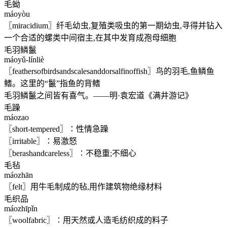
毛蚴
máoyòu
〖miracidium〗纤毛幼虫,复殖类吸虫的第一期幼虫,寻得并钻入
一个合适的螺类中间宿主,在其中发育成孢母细胞
毛羽鳞鬣
máoyǔ-línliè
〖feathersofbirdsandscalesanddorsalfinoffish〗鸟的羽毛,鱼鳞鱼
鳍。这里的“鬣”指鱼的背鳍
毛羽鳞鬣之间皆有喜气。——明·袁宏道《满井游记》
毛躁
máozao
〖short-tempered〗∶性情急躁
〖irritable〗∶易激怒
〖berashandcareless〗∶不稳重;不细心
毛毡
máozhān
〖felt〗用牛毛制成的毡,用作建筑物绝缘材料
毛织品
máozhīpǐn
〖woolfabric〗∶用天然或人造毛纺织成的料子