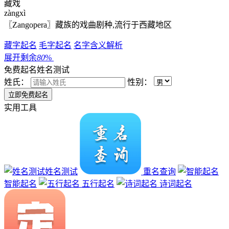
藏戏
zàngxì
〖Zangopera〗藏族的戏曲剧种,流行于西藏地区
藏字起名
毛字起名
名字含义解析
展开剩余
80
%
免费起名
姓名测试
姓氏：
性别：
实用工具
姓名测试
重名查询
智能起名
五行起名
诗词起名