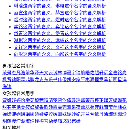
琳晗这两字的含义，琳晗这个名字的含义解析
赫宣这两字的含义，赫宣这个名字的含义解析
煜时这两字的含义，煜时这个名字的含义解析
弈铭这两字的含义，弈铭这个名字的含义解析
岱青这两字的含义，岱青这个名字的含义解析
淋彬这两字的含义，淋彬这个名字的含义解析
文祥这两字的含义，文祥这个名字的含义解析
向彤这两字的含义，向彤这个名字的含义解析
男孩起名常用字
荣
景
杰
凡
浩
前
华
泽
天
文
云
诚
林
博
豪
宇
瑞
航
皓
佑
超
轩
远
金
鑫
铭
亮
枫
贤
锦
阳
霖
鸿
鹏
龙
志
东
乐
书
伟
俊
凯
安
家
平
彬
源
恒
意
承
新
明
星
洋
海
涛
女孩起名常用字
萱
妍
妤
婷
怡
雯
茹
颖
茜
晴
菡
梦
蓉
汐
倩
璇
瑶
馨
茉
苗
芹
芷
瑾
芳
绮
璐
花
甜
芬
芊
艳
美
筱
蝶
馥
香
韵
静
霞
霏
霈
雅
采
荷
蕾
蕊
蔓
萍
菲
菊
莹
莲
莉
姝
婵
婧
婕
娴
娣
娟
娜
娇
娅
姿
姣
媛
姗
妹
妮
妙
妃
卉
兰
兮
依
丹
浠
琬
珺
珊
玲
玥
燕
漫
滢
湉
淑
瑄
槿
梅
杏
朵
曼
旖
悠
彩
宛
嫣
相关推荐