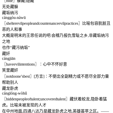
〖hide〗躲藏;隐藏
无处藏躲
藏垢纳污
cánggòu-nàwū
〖shelterevilpeopleandcountenanceevilpractices〗比喻包容肮脏丑
恶的人和事
大概是明末的王思任说的吧:会稽乃报仇雪耻之乡,非藏垢纳污
之地
也作“藏污纳垢”
藏奸
cángjiān
〖haveevilintentions〗∶心中不怀好意
笑里藏奸
〖notdoone’sbest〗[方言]∶不使出全副精力或不愿尽全部力量
帮助别人
藏龙卧虎
cánglóng-wòhǔ
〖hiddenpeopleoftalent;uncoveredtalent〗藏伏着蛟龙,隐卧着猛
虎。比喻未被发现的人才
在中州地面,四通八达乃是藏龙卧虎之地,英雄荟萃之区。——