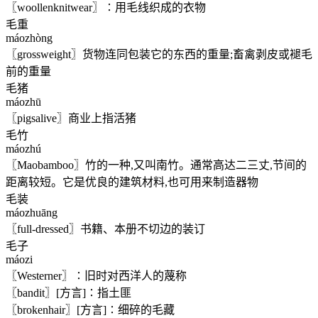
〖woollenknitwear〗∶用毛线织成的衣物
毛重
máozhòng
〖grossweight〗货物连同包装它的东西的重量;畜禽剥皮或褪毛
前的重量
毛猪
máozhū
〖pigsalive〗商业上指活猪
毛竹
máozhú
〖Maobamboo〗竹的一种,又叫南竹。通常高达二三丈,节间的
距离较短。它是优良的建筑材料,也可用来制造器物
毛装
máozhuāng
〖full-dressed〗书籍、本册不切边的装订
毛子
máozi
〖Westerner〗∶旧时对西洋人的蔑称
〖bandit〗[方言]∶指土匪
〖brokenhair〗[方言]∶细碎的毛藏