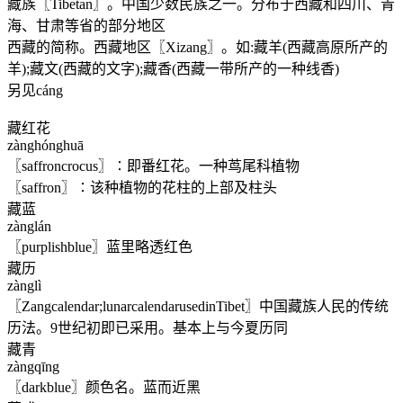
藏族〖Tibetan〗。中国少数民族之一。分布于西藏和四川、青
海、甘肃等省的部分地区
西藏的简称。西藏地区〖Xizang〗。如:藏羊(西藏高原所产的
羊);藏文(西藏的文字);藏香(西藏一带所产的一种线香)
另见cáng
藏红花
zànghónghuā
〖saffroncrocus〗∶即番红花。一种茑尾科植物
〖saffron〗∶该种植物的花柱的上部及柱头
藏蓝
zànglán
〖purplishblue〗蓝里略透红色
藏历
zànglì
〖Zangcalendar;lunarcalendarusedinTibet〗中国藏族人民的传统
历法。9世纪初即已采用。基本上与今夏历同
藏青
zàngqīng
〖darkblue〗颜色名。蓝而近黑