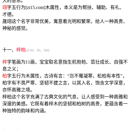
大的意思。
翊
字五行为[zi15.com]木属性，本义是为帮扶、辅助、有礼、
才德。
晟翊这个名字非常优美，寓意着光明和繁荣，给人一种高贵、
神秘的感觉。
十一、
梓柏
(zǐ bó、bò、bǎi)
梓
字笔画为11画，宝宝取名意指生机勃勃、茁壮成长、自强不
息之义；
柏
字五行为木属性，古诗有言：“岂不罹凝寒，松柏有本性”，
柏字有不畏严寒、坚韧不拔之言，以其入名，饱含文学深意，
亦怀高雅之境。
梓柏这个名字充满了古典文化的气息，让人感受到一种高雅和
深邃的美感。它既有着梓木的坚韧和柏树的高贵，更蕴含着一
种独特的韵味和内涵。