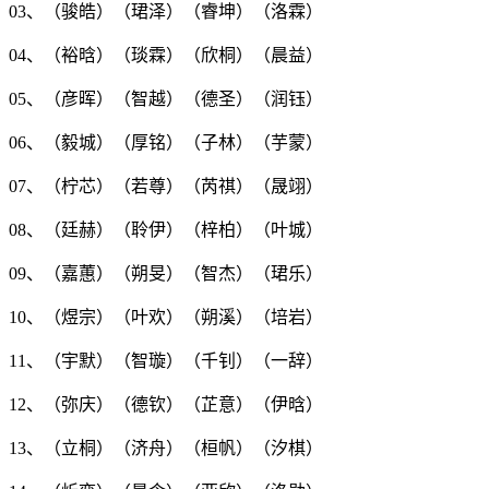
03、（
骏皓
）（
珺泽
）（
睿坤
）（
洛霖
）
04、（
裕晗
）（
琰霖
）（
欣桐
）（
晨益
）
05、（
彦晖
）（
智越
）（
德圣
）（
润钰
）
06、（
毅城
）（
厚铭
）（
子林
）（
芋蒙
）
07、（
柠芯
）（
若尊
）（
芮祺
）（
晟翊
）
08、（
廷赫
）（
聆伊
）（
梓柏
）（
叶城
）
09、（
嘉蕙
）（
朔旻
）（
智杰
）（
珺乐
）
10、（
煜宗
）（
叶欢
）（
朔溪
）（
培岩
）
11、（
宇默
）（
智璇
）（
千钊
）（
一辞
）
12、（
弥庆
）（
德钦
）（
芷意
）（
伊晗
）
13、（
立桐
）（
济舟
）（
桓帆
）（
汐棋
）