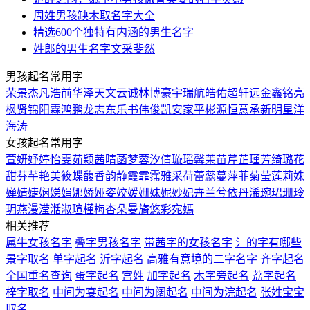
周姓男孩缺木取名字大全
精选600个独特有内涵的男生名字
姓郎的男生名字文采斐然
男孩起名常用字
荣
景
杰
凡
浩
前
华
泽
天
文
云
诚
林
博
豪
宇
瑞
航
皓
佑
超
轩
远
金
鑫
铭
亮
枫
贤
锦
阳
霖
鸿
鹏
龙
志
东
乐
书
伟
俊
凯
安
家
平
彬
源
恒
意
承
新
明
星
洋
海
涛
女孩起名常用字
萱
妍
妤
婷
怡
雯
茹
颖
茜
晴
菡
梦
蓉
汐
倩
璇
瑶
馨
茉
苗
芹
芷
瑾
芳
绮
璐
花
甜
芬
芊
艳
美
筱
蝶
馥
香
韵
静
霞
霏
霈
雅
采
荷
蕾
蕊
蔓
萍
菲
菊
莹
莲
莉
姝
婵
婧
婕
娴
娣
娟
娜
娇
娅
姿
姣
媛
姗
妹
妮
妙
妃
卉
兰
兮
依
丹
浠
琬
珺
珊
玲
玥
燕
漫
滢
湉
淑
瑄
槿
梅
杏
朵
曼
旖
悠
彩
宛
嫣
相关推荐
属牛女孩名字
叠字男孩名字
带茜字的女孩名字
氵的字有哪些
景字取名
单字起名
沂字起名
高雅有意境的二字名字
齐字起名
全国重名查询
蛋字起名
宫姓
加字起名
木字旁起名
荔字起名
梓字取名
中间为宴起名
中间为阔起名
中间为浣起名
张姓宝宝
取名