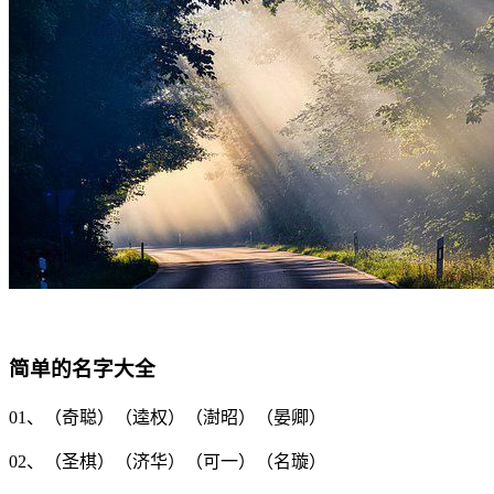
简单的名字大全
01、（
奇聪
）（
逵权
）（
澍昭
）（
晏卿
）
02、（
圣棋
）（
济华
）（
可一
）（
名璇
）