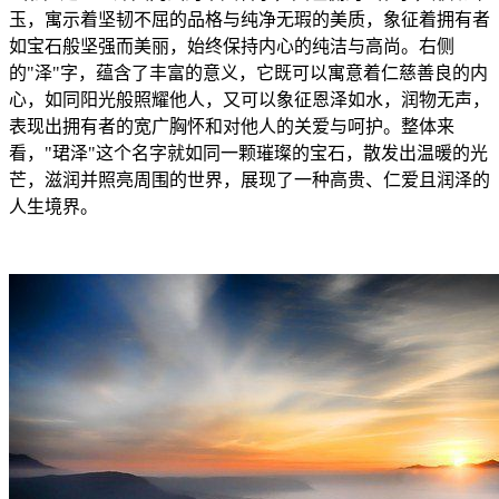
玉，寓示着坚韧不屈的品格与纯净无瑕的美质，象征着拥有者
如宝石般坚强而美丽，始终保持内心的纯洁与高尚。右侧
的"泽"字，蕴含了丰富的意义，它既可以寓意着仁慈善良的内
心，如同阳光般照耀他人，又可以象征恩泽如水，润物无声，
表现出拥有者的宽广胸怀和对他人的关爱与呵护。整体来
看，"珺泽"这个名字就如同一颗璀璨的宝石，散发出温暖的光
芒，滋润并照亮周围的世界，展现了一种高贵、仁爱且润泽的
人生境界。