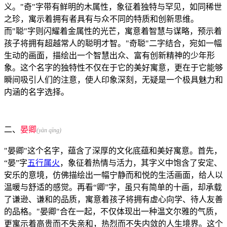
义。"奇"字带有鲜明的木属性，象征着独特与罕见，如同稀世
之珍，寓示着拥有者具有与众不同的特质和创新思维。
而"聪"字则闪耀着金属性的光芒，寓意着智慧与谋略，预示着
孩子将拥有超越常人的聪明才智。"奇聪"二字结合，宛如一幅
生动的画面，描绘出一个智慧出众、富有创新精神的少年形
象。这个名字的独特性不仅在于它的美好寓意，更在于它能够
瞬间吸引人们的注意，使人印象深刻，无疑是一个极具魅力和
内涵的名字选择。
二、
晏卿
(yàn qīng)
"晏卿"这个名字，蕴含了深厚的文化底蕴和美好寓意。首先，
“晏”字
五行属火
，象征着热情与活力，其字义中饱含了安定、
安乐的意境，仿佛描绘出一幅宁静而和悦的生活画面，给人以
温暖与舒适的感觉。再看“卿”字，虽只有简单的十画，却承载
了谦逊、谦和的品质，寓意着孩子将拥有虚心向学、待人友善
的品格。"晏卿"合在一起，不仅体现出一种温文尔雅的气质，
更寓示着高贵而不失亲和，热烈而不失内敛的人生境界。这个