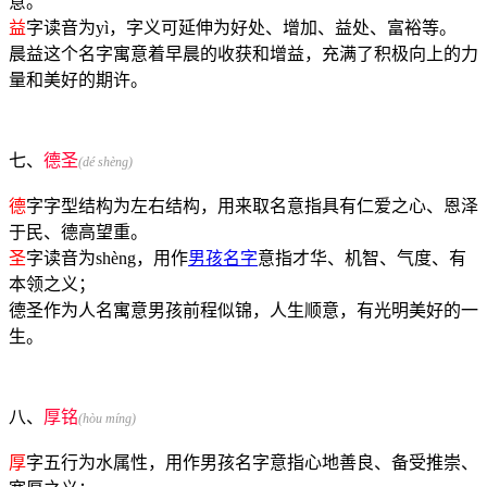
意。
益
字读音为yì，字义可延伸为好处、增加、益处、富裕等。
晨益这个名字寓意着早晨的收获和增益，充满了积极向上的力
量和美好的期许。
七、
德圣
(dé shèng)
德
字字型结构为左右结构，用来取名意指具有仁爱之心、恩泽
于民、德高望重。
圣
字读音为shèng，用作
男孩名字
意指才华、机智、气度、有
本领之义；
德圣作为人名寓意男孩前程似锦，人生顺意，有光明美好的一
生。
八、
厚铭
(hòu míng)
厚
字五行为水属性，用作男孩名字意指心地善良、备受推崇、