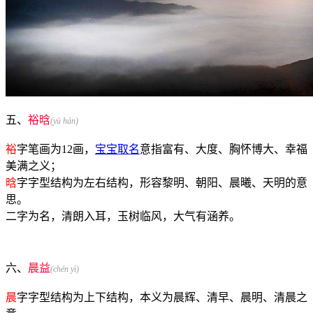
五、
裕晗
(yù hán)
裕
字笔画为12画，
宝宝取名
意指富有、大度、胸怀博大、幸福
美满之义；
晗
字字型结构为左右结构，形容黎明、朝阳、晨曦、天明的意
思。
二字为名，清朗入耳，玉树临风，大气有涵养。
六、
晨益
(chén yì)
晨
字字型结构为上下结构，本义为晨辉、清早、晨明、清晨之