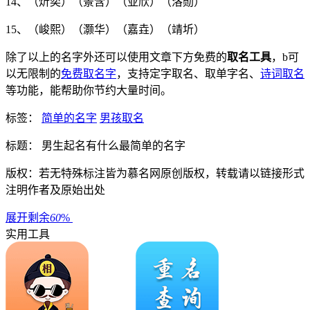
14、（
炘奕
）（
景含
）（
亚欣
）（
洛勋
）
15、（
峻熙
）（
灏华
）（
嘉垚
）（
靖圻
）
除了以上的名字外还可以使用文章下方免费的
取名工具
，b可
以无限制的
免费取名字
，支持定字取名、取单字名、
诗词取名
等功能，能帮助你节约大量时间。
标签：
简单的名字
男孩取名
标题： 男生起名有什么最简单的名字
版权：若无特殊标注皆为慕名网原创版权，转载请以链接形式
注明作者及原始出处
展开剩余
60
%
实用工具