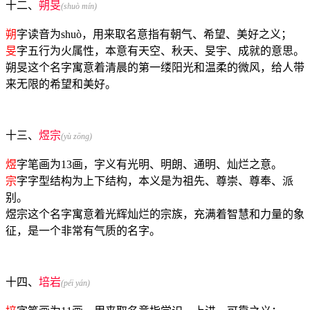
十二、
朔旻
(shuò mín)
朔
字读音为shuò，用来取名意指有朝气、希望、美好之义；
旻
字五行为火属性，本意有天空、秋天、旻宇、成就的意思。
朔旻这个名字寓意着清晨的第一缕阳光和温柔的微风，给人带
来无限的希望和美好。
十三、
煜宗
(yù zōng)
煜
字笔画为13画，字义有光明、明朗、通明、灿烂之意。
宗
字字型结构为上下结构，本义是为祖先、尊崇、尊奉、派
别。
煜宗这个名字寓意着光辉灿烂的宗族，充满着智慧和力量的象
征，是一个非常有气质的名字。
十四、
培岩
(péi yán)