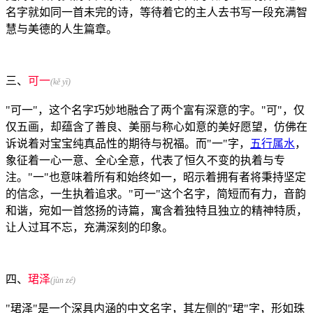
名字就如同一首未完的诗，等待着它的主人去书写一段充满智
慧与美德的人生篇章。
三、
可一
(kě yī)
"可一"，这个名字巧妙地融合了两个富有深意的字。"可"，仅
仅五画，却蕴含了善良、美丽与称心如意的美好愿望，仿佛在
诉说着对宝宝纯真品性的期待与祝福。而"一"字，
五行属水
，
象征着一心一意、全心全意，代表了恒久不变的执着与专
注。"一"也意味着所有和始终如一，昭示着拥有者将秉持坚定
的信念，一生执着追求。"可一"这个名字，简短而有力，音韵
和谐，宛如一首悠扬的诗篇，寓含着独特且独立的精神特质，
让人过耳不忘，充满深刻的印象。
四、
珺泽
(jùn zé)
"珺泽"是一个深具内涵的中文名字，其左侧的"珺"字，形如珠