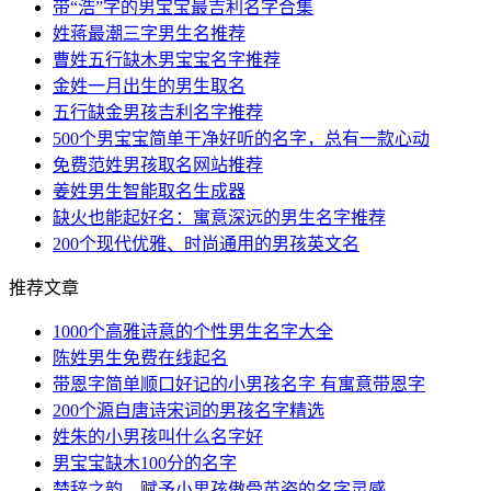
带“浩”字的男宝宝最吉利名字合集
姓蒋最潮三字男生名推荐
曹姓五行缺木男宝宝名字推荐
金姓一月出生的男生取名
五行缺金男孩吉利名字推荐
500个男宝宝简单干净好听的名字，总有一款心动
免费范姓男孩取名网站推荐
姜姓男生智能取名生成器
缺火也能起好名：寓意深远的男生名字推荐
200个现代优雅、时尚通用的男孩英文名
推荐文章
1000个高雅诗意的个性男生名字大全
陈姓男生免费在线起名
带恩字简单顺口好记的小男孩名字 有寓意带恩字
200个源自唐诗宋词的男孩名字精选
姓朱的小男孩叫什么名字好
男宝宝缺木100分的名字
楚辞之韵，赋予小男孩傲骨英姿的名字灵感