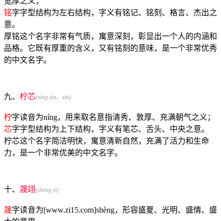
宽厚之义；
铭
字字型结构为左右结构，字义有铭记、铭刻、格言、杰出之
意。
厚铭这个名字非常有气质，寓意深刻，彰显出一个人的内涵和
品格。它既有厚重的含义，又有铭刻的意味，是一个非常优秀
的中文名字。
九、
柠芯
(níng xīn、xìn)
柠
字读音为níng，用来取名意指清秀、敦厚、充满朝气之义；
芯
字字型结构为上下结构，字义有笔芯、舌头、中央之意。
柠芯这个名字简洁明快，寓意清新自然，充满了活力和生命
力，是一个非常优美的中文名字。
十、
晟翊
(shèng yì)
晟
字读音为[www.zi15.com]shèng，形容盛夏、光明、盛情、盛