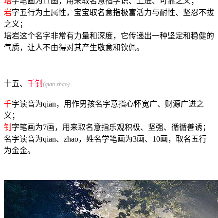
培
字笔画为11画，用来取名意指学识、上进、可靠之义；
岩
字五行为土属性，宝宝取名意指极富活力与耐性、坚忍不拔
之义；
培岩这个名字非常有力量和深度，它传递出一种坚定和稳健的
气质，让人不由得对其产生敬意和钦佩。
十五、
千钊
(qiān zhāo)
千
字读音为qiān，用作男孩名字意指心怀宽广、财源广进之
义；
钊
字笔画为7画，用来取名意指乐观积极、坚强、循循善诱；
名字读音为qiān、zhāo，姓名学笔画为3画、10画，取名五行
为
金
金
。