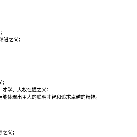
义；
敢精进之义；
。
义；
、才学、大权在握之义；
更能体现出主人的聪明才智和追求卓越的精神。
寿之义；