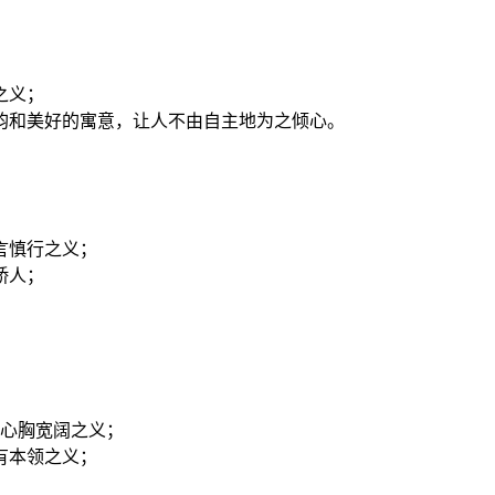
之义；
韵和美好的寓意，让人不由自主地为之倾心。
言慎行之义；
骄人；
、心胸宽阔之义；
有本领之义；