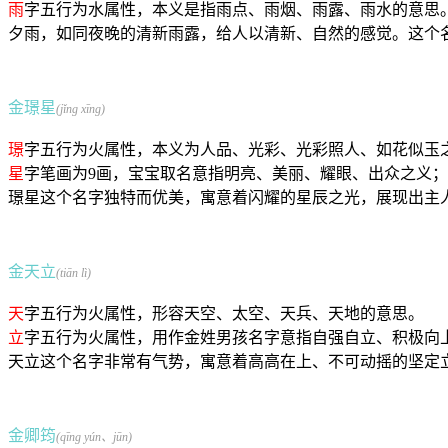
雨
字五行为水属性，本义是指雨点、雨烟、雨露、雨水的意思
夕雨，如同夜晚的清新雨露，给人以清新、自然的感觉。这个
金璟星
(jǐng xīng)
璟
字五行为火属性，本义为人品、光彩、光彩照人、如花似玉
星
字笔画为9画，宝宝取名意指明亮、美丽、耀眼、出众之义；
璟星这个名字独特而优美，寓意着闪耀的星辰之光，展现出主
金天立
(tiān lì)
天
字五行为火属性，形容天空、太空、天兵、天地的意思。
立
字五行为火属性，用作金姓男孩名字意指自强自立、积极向
天立这个名字非常有气势，寓意着高高在上、不可动摇的坚定
金卿筠
(qīng yún、jūn)