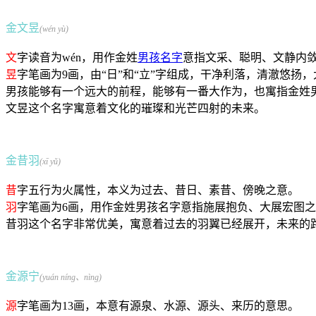
金文昱
(wén yù)
文
字读音为wén，用作金姓
男孩名字
意指文采、聪明、文静内
昱
字笔画为9画，由“日”和“立”字组成，干净利落，清澈悠
男孩能够有一个远大的前程，能够有一番大作为，也寓指金姓
文昱这个名字寓意着文化的璀璨和光芒四射的未来。
金昔羽
(xī yǔ)
昔
字五行为火属性，本义为过去、昔日、素昔、傍晚之意。
羽
字笔画为6画，用作金姓男孩名字意指施展抱负、大展宏图
昔羽这个名字非常优美，寓意着过去的羽翼已经展开，未来的
金源宁
(yuán níng、nìng)
源
字笔画为13画，本意有源泉、水源、源头、来历的意思。