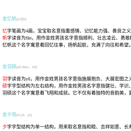
金忆帆
(yì fān)
忆
字笔画为4画，宝宝取名意指重感情、记忆能力强、善良之
帆
字读音为fān，用作金姓男孩名字意指顺利、壮志凌云、勇
忆帆这个名字寓意着回忆往事，扬帆起航，充满了向往和希望
金羽硕
(yǔ shuò、shí)
羽
字读音为yǔ，用作金姓男孩名字意指施展抱负、大展宏图之
硕
字字型结构为左右结构，用作金姓男孩名字意指健壮、学识
羽硕这个名字寓意着飞翔和成就。它不仅有着独特的音韵美，
金夕雨
(xī yǔ、yù)
夕
字字型结构为单一结构，用来取名意指和睦、吉祥如意、长