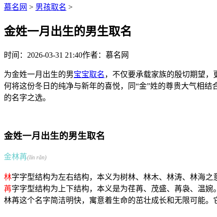
慕名网
>
男孩取名
>
金姓一月出生的男生取名
时间：2026-03-31 21:40
作者：慕名网
为金姓一月出生的男
宝宝取名
，不仅要承载家族的殷切期望，
何将这份冬日的纯净与新年的喜悦，同“金”姓的尊贵大气相
的名字之选。
金姓一月出生的男生取名
金林苒
(lín rǎn)
林
字字型结构为左右结构，本义为树林、林木、林涛、林海之
苒
字字型结构为上下结构，本义是为荏苒、茂盛、苒袅、温婉
林苒这个名字简洁明快，寓意着生命的茁壮成长和无限可能。