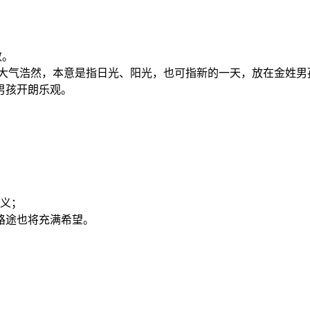
敛。
扬，大气浩然，本意是指日光、阳光，也可指新的一天，放在金姓
男孩开朗乐观。
之义；
路途也将充满希望。