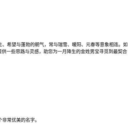
生、希望与蓬勃的朝气，常与瑞雪、暖阳、元春等意象相连。如
提供一些思路与灵感，助您为一月降生的金姓男宝寻觅到最契合
个非常优美的名字。