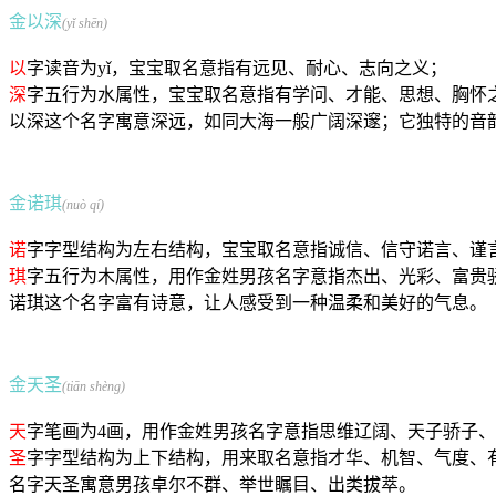
金以深
(yǐ shēn)
以
字读音为yǐ，宝宝取名意指有远见、耐心、志向之义；
深
字五行为水属性，宝宝取名意指有学问、才能、思想、胸怀
以深这个名字寓意深远，如同大海一般广阔深邃；它独特的音
金诺琪
(nuò qí)
诺
字字型结构为左右结构，宝宝取名意指诚信、信守诺言、谨
琪
字五行为木属性，用作金姓男孩名字意指杰出、光彩、富贵
诺琪这个名字富有诗意，让人感受到一种温柔和美好的气息。
金天圣
(tiān shèng)
天
字笔画为4画，用作金姓男孩名字意指思维辽阔、天子骄子
圣
字字型结构为上下结构，用来取名意指才华、机智、气度、
名字天圣寓意男孩卓尔不群、举世瞩目、出类拔萃。