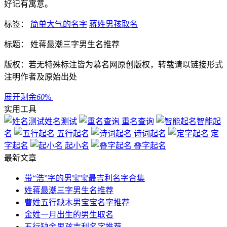
好记有寓意。
标签：
简单大气的名字
蒋姓男孩取名
标题： 姓蒋最潮三字男生名推荐
版权：若无特殊标注皆为慕名网原创版权，转载请以链接形式
注明作者及原始出处
展开剩余
60
%
实用工具
姓名测试
重名查询
智能起
名
五行起名
诗词起名
定
字起名
起小名
叠字起名
最新文章
带“浩”字的男宝宝最吉利名字合集
姓蒋最潮三字男生名推荐
曹姓五行缺木男宝宝名字推荐
金姓一月出生的男生取名
五行缺金男孩吉利名字推荐