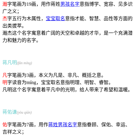
瀚
字笔画为19画，用作蒋姓
男孩名字
意指博学、宽容、见多识
广之义；
杰
字五行为木属性，
宝宝取名
意指才能、智慧、品性等方面的
出类拔萃。
瀚杰这个名字寓意着广阔的天空和卓越的才华，是一个充满潜
力和魅力的名字。
蒋凡明
(fán míng)
凡
字笔画为3画，本义为凡是、非凡、概括之意。
明
字读音为míng，宝宝取名意指明理、明智、睿智。
凡明这个名字寓意着平凡中的光明，给人带来了希望和温暖。
蒋佑谦
(yòu qiān)
佑
字笔画为7画，用作
蒋姓男孩名字
意指眷顾、保佑、幸运、
吉祥之义；