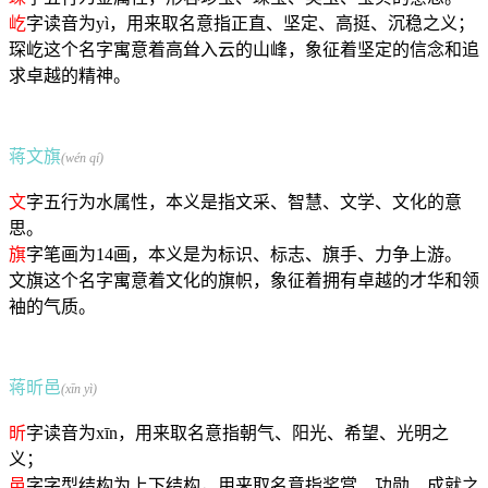
屹
字读音为yì，用来取名意指正直、坚定、高挺、沉稳之义；
琛屹这个名字寓意着高耸入云的山峰，象征着坚定的信念和追
求卓越的精神。
蒋文旗
(wén qí)
文
字五行为水属性，本义是指文采、智慧、文学、文化的意
思。
旗
字笔画为14画，本义是为标识、标志、旗手、力争上游。
文旗这个名字寓意着文化的旗帜，象征着拥有卓越的才华和领
袖的气质。
蒋昕邑
(xīn yì)
昕
字读音为xīn，用来取名意指朝气、阳光、希望、光明之
义；
邑
字字型结构为上下结构，用来取名意指奖赏、功勋、成就之