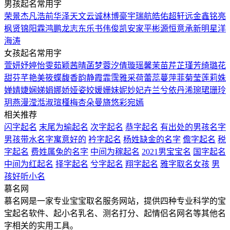
男孩起名常用字
荣
景
杰
凡
浩
前
华
泽
天
文
云
诚
林
博
豪
宇
瑞
航
皓
佑
超
轩
远
金
鑫
铭
亮
枫
贤
锦
阳
霖
鸿
鹏
龙
志
东
乐
书
伟
俊
凯
安
家
平
彬
源
恒
意
承
新
明
星
洋
海
涛
女孩起名常用字
萱
妍
妤
婷
怡
雯
茹
颖
茜
晴
菡
梦
蓉
汐
倩
璇
瑶
馨
茉
苗
芹
芷
瑾
芳
绮
璐
花
甜
芬
芊
艳
美
筱
蝶
馥
香
韵
静
霞
霏
霈
雅
采
荷
蕾
蕊
蔓
萍
菲
菊
莹
莲
莉
姝
婵
婧
婕
娴
娣
娟
娜
娇
娅
姿
姣
媛
姗
妹
妮
妙
妃
卉
兰
兮
依
丹
浠
琬
珺
珊
玲
玥
燕
漫
滢
湉
淑
瑄
槿
梅
杏
朵
曼
旖
悠
彩
宛
嫣
相关推荐
闪字起名
末尾为瑜起名
次字起名
恭字起名
有出处的男孩名字
男孩带水名字寓意好的
衿字起名
杨姓缺金的名字
儋字起名
税
字起名
费姓属兔的名字
中间为稼起名
2021男宝宝名
国字起名
中间为红起名
择字起名
兮字起名
翔字起名
雅字取名女孩
男
孩好听小名
慕名网
慕名网是一家专业宝宝取名服务网站，提供四种专业科学的宝
宝起名软件、起小名乳名、测名打分、起情侣名网名等其他名
字相关的实用工具。