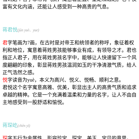
富有文化内涵，还能让人感受到一种高贵的气息。
蒋君悦
(jūn yuè、yue)
君
字笔画为7画，在古时是对帝王和统领者的称呼，象征着权
利和地位，寓意着蒋姓男孩能够事业有成，有领导之才。君也
指正人君子，用在蒋姓男孩名字中，能够让人快速留下一个风
度翩翩的印象，彰显蒋姓男孩温润如玉的干净清澈气质，给人
正气浩然之感。
悦
字读音为yuè，本义为高兴、悦义、悦畅、顺利之意。
君悦这个名字寓意高雅、优美，彰显出主人的高贵气质和追求
卓越的精神。它是一个充满着温柔和力量的名字，让人不由自
主地感受到一股舒适和愉悦。
蒋琛屹
(chēn yì)
琛
字五行为金属性，形容珍宝、琛宝、美玉、宝贝的意思。