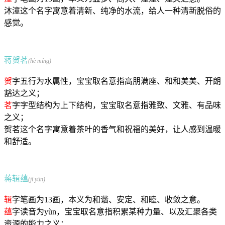
沐潼这个名字寓意着清新、纯净的水流，给人一种清新脱俗的
感觉。
蒋贺茗
(hè míng)
贺
字五行为水属性，宝宝取名意指高朋满座、和和美美、开朗
豁达之义；
茗
字字型结构为上下结构，宝宝取名意指雅致、文雅、有品味
之义；
贺茗这个名字寓意着茶叶的香气和祝福的美好，让人感到温暖
和舒适。
蒋辑蕴
(jí yùn)
辑
字笔画为13画，本义为和谐、安定、和睦、收敛之意。
蕴
字读音为yùn，宝宝取名意指积累某种力量、以及汇聚各类
资源的能力之义；