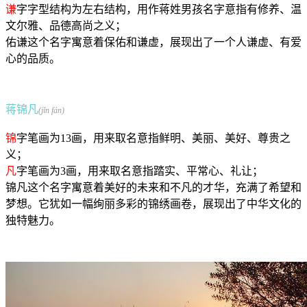
谦
字字型结构为左右结构，用作蒋姓男孩名字意指有修养、温
文尔雅、品德高尚之义；
佑谦这个名字寓意着保佑和谦虚，展现出了一个人谦虚、有爱
心的品质。
蒋锦凡
(jǐn fán)
锦
字笔画为13画，用来取名意指鲜明、美丽、美好、尊贵之
义；
凡
字笔画为3画，用来取名意指踏实、平常心、礼让；
锦凡这个名字寓意着美好的未来和不凡的才华，充满了希望和
梦想。它犹如一幅绚丽多彩的锦绣画卷，展现出了中华文化的
独特魅力。