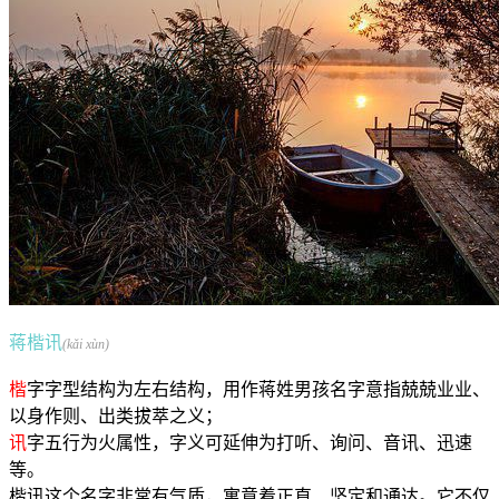
蒋楷讯
(kǎi xùn)
楷
字字型结构为左右结构，用作蒋姓男孩名字意指兢兢业业、
以身作则、出类拔萃之义；
讯
字五行为火属性，字义可延伸为打听、询问、音讯、迅速
等。
楷讯这个名字非常有气质，寓意着正直、坚定和通达。它不仅