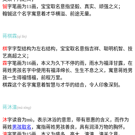
铖
字笔画为11画，宝宝取名意指坚毅、真实、顽强之义；
翰铖这个名字寓意着才华横溢、前途无量。
蒋棋霖
(qí lín)
棋
字字型结构为左右结构，宝宝取名意指吉祥、聪明机智、技
艺高超之义；
霖
字笔画为16画，本义为久下不停的雨，雨水为福泽甘露，在
蒋姓男孩名字中使用有福泽绵长、生生不息之义，寓意蒋姓男
孩一生得福惜福，前程万里。
棋霖这个名字寓意着智慧与才华的结合，令人印象深刻。
蒋沐潼
(mù tóng)
沐
字读音为mù，表示沐浴的意思，带有恩惠的含义，而作为
蒋姓
男孩取名
，寓指蒋姓男孩善良，具有润泽万物的胸怀。
潼
字笔画为15画，本义为盛多、高大、潼潼、潼关之意。