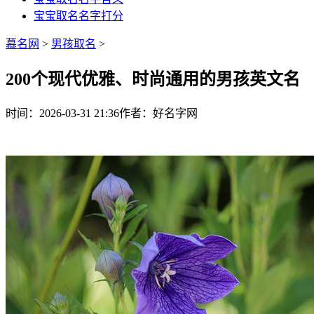
宝宝取名名字打分
慕名网
>
男孩取名
>
200个现代优雅、时尚通用的男孩英文名
时间：2026-03-31 21:36
作者：好名字网