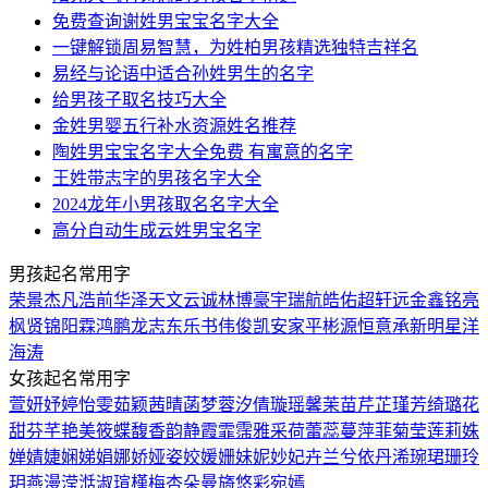
免费查询谢姓男宝宝名字大全
一键解锁周易智慧，为姓柏男孩精选独特吉祥名
易经与论语中适合孙姓男生的名字
给男孩子取名技巧大全
金姓男婴五行补水资源姓名推荐
陶姓男宝宝名字大全免费 有寓意的名字
王姓带志字的男孩名字大全
2024龙年小男孩取名名字大全
高分自动生成云姓男宝名字
男孩起名常用字
荣
景
杰
凡
浩
前
华
泽
天
文
云
诚
林
博
豪
宇
瑞
航
皓
佑
超
轩
远
金
鑫
铭
亮
枫
贤
锦
阳
霖
鸿
鹏
龙
志
东
乐
书
伟
俊
凯
安
家
平
彬
源
恒
意
承
新
明
星
洋
海
涛
女孩起名常用字
萱
妍
妤
婷
怡
雯
茹
颖
茜
晴
菡
梦
蓉
汐
倩
璇
瑶
馨
茉
苗
芹
芷
瑾
芳
绮
璐
花
甜
芬
芊
艳
美
筱
蝶
馥
香
韵
静
霞
霏
霈
雅
采
荷
蕾
蕊
蔓
萍
菲
菊
莹
莲
莉
姝
婵
婧
婕
娴
娣
娟
娜
娇
娅
姿
姣
媛
姗
妹
妮
妙
妃
卉
兰
兮
依
丹
浠
琬
珺
珊
玲
玥
燕
漫
滢
湉
淑
瑄
槿
梅
杏
朵
曼
旖
悠
彩
宛
嫣