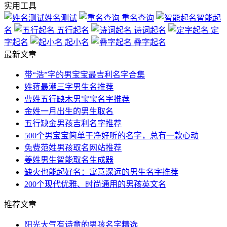
实用工具
姓名测试
重名查询
智能起
名
五行起名
诗词起名
定
字起名
起小名
叠字起名
最新文章
带“浩”字的男宝宝最吉利名字合集
姓蒋最潮三字男生名推荐
曹姓五行缺木男宝宝名字推荐
金姓一月出生的男生取名
五行缺金男孩吉利名字推荐
500个男宝宝简单干净好听的名字，总有一款心动
免费范姓男孩取名网站推荐
姜姓男生智能取名生成器
缺火也能起好名：寓意深远的男生名字推荐
200个现代优雅、时尚通用的男孩英文名
推荐文章
阳光大气有诗意的男孩名字精选