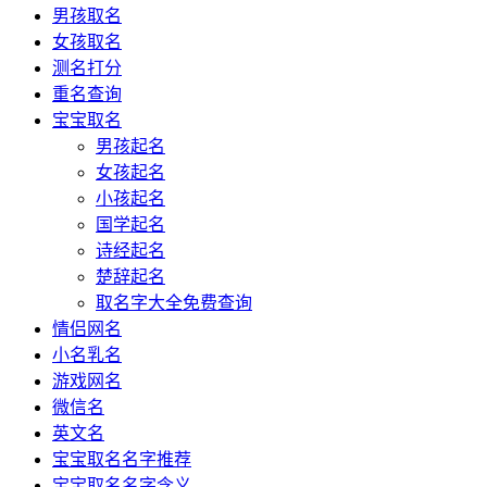
男孩取名
女孩取名
测名打分
重名查询
宝宝取名
男孩起名
女孩起名
小孩起名
国学起名
诗经起名
楚辞起名
取名字大全免费查询
情侣网名
小名乳名
游戏网名
微信名
英文名
宝宝取名名字推荐
宝宝取名名字含义