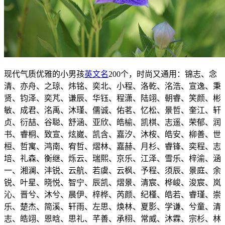
现代气质优雅的小男孩
英文名
200个，时尚又通用：锦志、念
清、亦舟、之琼、炜铭、奕北、小程、洛乾、洺浩、宣逸、秉
贤、钧泽、奕芃、谦辰、华钰、程潇、陆翊、朝睿、笑颜、彬
敏、成君、洺禹、沐瑾、儒诚、佑茗、忆松、景哲、奎江、轩
贞、衍喆、谷聪、舒涵、亚欣、皓榆、凯棋、志遥、荣郁、润
书、睿桐、致宣、炫崴、凯含、嘉汐、沐桉、皓安、柳善、世
桓、哲寓、鸿南、宥哲、熠林、嘉赫、月杉、睿锋、奕程、志
培、礼森、衡继、烁云、瑞熙、京乐、江泽、雪乐、梓渝、涵
一、湘澜、沣锐、云航、若虞、云枫、予程、须辰、景庭、余
锐、叶星、晓悦、智宁、辰凯、熠景、清宸、桦峻、浚宸、岚
沁、晋兮、沐兮、晨伊、梓桦、芮颜、纪槿、皓若、睿瑾、崇
乐、楚杰、简溪、轩雨、左思、焕林、夏影、学谦、兮童、清
志、皓翊、恩晗、思礼、芊善、承栩、常威、沐霖、宗杉、林