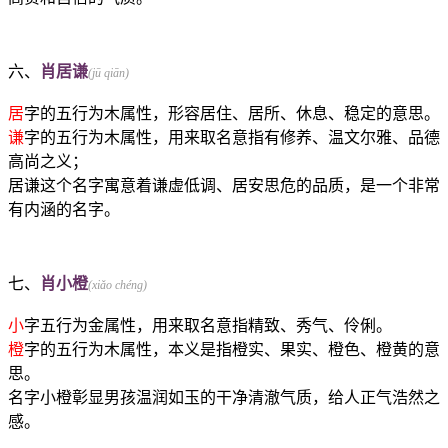
六、
肖居谦
(jū qiān)
居
字的五行为木属性，形容居住、居所、休息、稳定的意思。
谦
字的五行为木属性，用来取名意指有修养、温文尔雅、品德
高尚之义；
居谦这个名字寓意着谦虚低调、居安思危的品质，是一个非常
有内涵的名字。
七、
肖小橙
(xiǎo chéng)
小
字五行为金属性，用来取名意指精致、秀气、伶俐。
橙
字的五行为木属性，本义是指橙实、果实、橙色、橙黄的意
思。
名字小橙彰显男孩温润如玉的干净清澈气质，给人正气浩然之
感。