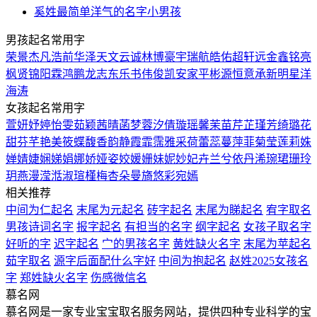
奚姓最简单洋气的名字小男孩
男孩起名常用字
荣
景
杰
凡
浩
前
华
泽
天
文
云
诚
林
博
豪
宇
瑞
航
皓
佑
超
轩
远
金
鑫
铭
亮
枫
贤
锦
阳
霖
鸿
鹏
龙
志
东
乐
书
伟
俊
凯
安
家
平
彬
源
恒
意
承
新
明
星
洋
海
涛
女孩起名常用字
萱
妍
妤
婷
怡
雯
茹
颖
茜
晴
菡
梦
蓉
汐
倩
璇
瑶
馨
茉
苗
芹
芷
瑾
芳
绮
璐
花
甜
芬
芊
艳
美
筱
蝶
馥
香
韵
静
霞
霏
霈
雅
采
荷
蕾
蕊
蔓
萍
菲
菊
莹
莲
莉
姝
婵
婧
婕
娴
娣
娟
娜
娇
娅
姿
姣
媛
姗
妹
妮
妙
妃
卉
兰
兮
依
丹
浠
琬
珺
珊
玲
玥
燕
漫
滢
湉
淑
瑄
槿
梅
杏
朵
曼
旖
悠
彩
宛
嫣
相关推荐
中间为仁起名
末尾为元起名
砖字起名
末尾为睇起名
宥字取名
男孩诗词名字
报字起名
有担当的名字
纲字起名
女孩子取名字
好听的字
迟字起名
宀的男孩名字
黄姓缺火名字
末尾为苹起名
茹字取名
源字后面配什么字好
中间为抱起名
赵姓2025女孩名
字
郑姓缺火名字
伤感微信名
慕名网
慕名网是一家专业宝宝取名服务网站，提供四种专业科学的宝