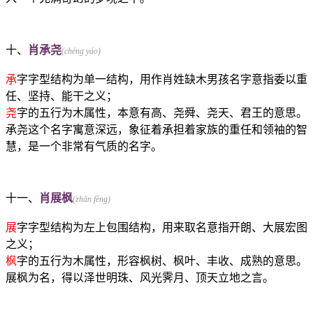
十、
肖承尧
(chéng yáo)
承
字字型结构为单一结构，用作肖姓缺木男孩名字意指委以重
任、坚持、能干之义；
尧
字的五行为木属性，本意有高、尧舜、尧天、君王的意思。
承尧这个名字寓意深远，象征着承担着家族的重任和领袖的智
慧，是一个非常有气质的名字。
十一、
肖展枫
(zhǎn fēng)
展
字字型结构为左上包围结构，用来取名意指开朗、大展宏图
之义；
枫
字的五行为木属性，形容枫树、枫叶、丰收、成熟的意思。
展枫为名，得以泽世明珠、风光霁月、顶天立地之言。