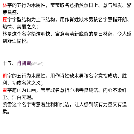
林
字的五行为木属性，宝宝取名意指蒸蒸日上、意气风发、繁
荣昌盛、
夏
字字型结构为上下结构，用作肖姓缺木男孩名字意指开朗、
热情、美丽之义；
林夏这个名字简洁明快，寓意着清新脱俗的夏日林荫，令人感
到舒适愉悦。
十五、
肖凯雪
(kǎi xuě)
凯
字的五行为木属性，用作肖姓缺木男孩名字意指成功、胜
利、功成名就之义；
雪
字笔画为11画，宝宝取名意指心地善良纯洁、内心不染纤
尘、洁白无瑕。
凯雪这个名字寓意着胜利和纯洁，让人感到既有力量又有温
柔。