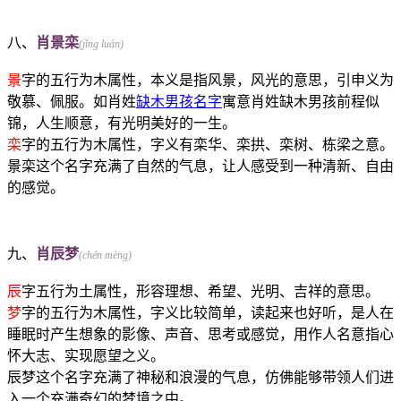
八、
肖景栾
(jǐng luán)
景
字的五行为木属性，本义是指风景，风光的意思，引申义为
敬慕、佩服。如肖姓
缺木男孩名字
寓意肖姓缺木男孩前程似
锦，人生顺意，有光明美好的一生。
栾
字的五行为木属性，字义有栾华、栾拱、栾树、栋梁之意。
景栾这个名字充满了自然的气息，让人感受到一种清新、自由
的感觉。
九、
肖辰梦
(chén mèng)
辰
字五行为土属性，形容理想、希望、光明、吉祥的意思。
梦
字的五行为木属性，字义比较简单，读起来也好听，是人在
睡眠时产生想象的影像、声音、思考或感觉，用作人名意指心
怀大志、实现愿望之义。
辰梦这个名字充满了神秘和浪漫的气息，仿佛能够带领人们进
入一个充满奇幻的梦境之中。