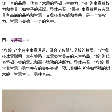
守正直的品质，代表了木质的坚韧与生命力；"玺"则寓意着权
力和尊贵，如金子般璀璨。整体来看，"秉玺"寓意着拥有者既
具备高尚的品格和智慧，又象征着权威和尊荣，是一个集权
力、智慧与美德于一身的名字。
四、
肖弈毅
(yì yì)
"弈毅"这个名字寓意深邃，融合了智慧与坚毅的特质。"弈"象
征冰雪聪明，富有策略，寓意盛大显赫的人生格局；"毅"则代
表坚韧不拔的意志和毫不犹豫的决断力。整体来看，"弈毅"蕴
含着智慧与勇气并存的美好寄望，预示着拥有者将如坚强的树
木般，智慧生长，勇往直前。