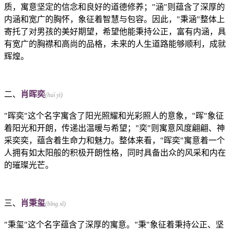
质，寓意坚定的信念和良好的道德修养；"涵"则蕴含了深厚的
内涵和宽广的胸怀，象征着智慧与包容。因此，"秉涵"整体上
寄托了对男孩的美好期望，希望他能秉持公正，富有内涵，具
有宽广的胸襟和高尚的品格，未来的人生道路能够顺利，成就
辉煌。
二、
肖晖奕
(huī yì)
"晖奕"这个名字寓含了阳光照耀和光彩照人的意象，"晖"象征
着阳光和开朗，传递出温暖与希望；"奕"则寓意风度翩翩、神
采奕奕，蕴含着生命力和魅力。整体来看，"晖奕"寓意着一个
人拥有如太阳般的积极开朗性格，同时具备出众的风采和内在
的璀璨光芒。
三、
肖秉玺
(bǐng xǐ)
"秉玺"这个名字蕴含了深厚的寓意。"秉"象征着秉持公正、坚