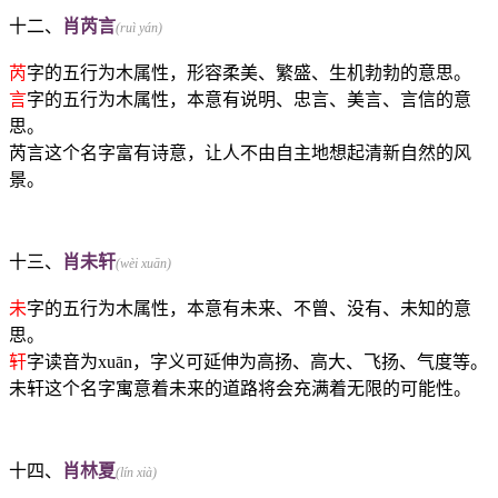
十二、
肖芮言
(ruì yán)
芮
字的五行为木属性，形容柔美、繁盛、生机勃勃的意思。
言
字的五行为木属性，本意有说明、忠言、美言、言信的意
思。
芮言这个名字富有诗意，让人不由自主地想起清新自然的风
景。
十三、
肖未轩
(wèi xuān)
未
字的五行为木属性，本意有未来、不曾、没有、未知的意
思。
轩
字读音为xuān，字义可延伸为高扬、高大、飞扬、气度等。
未轩这个名字寓意着未来的道路将会充满着无限的可能性。
十四、
肖林夏
(lín xià)