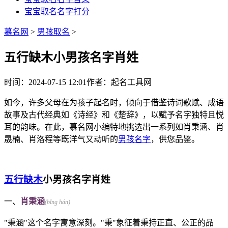
宝宝取名名字打分
慕名网
>
男孩取名
>
五行缺木小男孩名字肖姓
时间：2024-07-15 12:01
作者：起名工具网
如今，许多父母在为孩子起名时，倾向于借鉴诗词歌赋、成语
故事及古代经典如《诗经》和《楚辞》，以赋予名字独特且悦
耳的韵味。在此，慕名网小编特地挑选出一系列如肖秉涵、肖
晟楠、肖洛程等既洋气又动听的
男孩名字
，供您品鉴。
五行缺木
小男孩名字肖姓
一、
肖秉涵
(bǐng hán)
"秉涵"这个名字寓意深刻。"秉"象征着秉持正直、公正的品