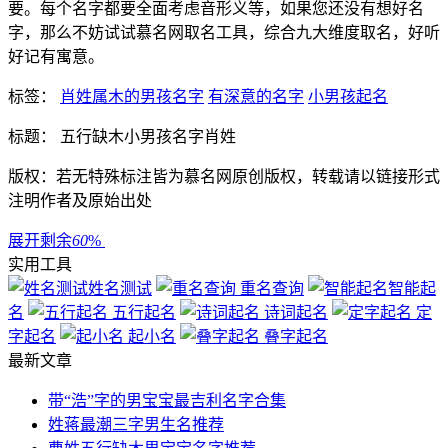
要。每个名字都要全面考虑音形义等，如果您还没有想好名
字，那么不妨试试慕名网取名工具，综合九大维度取名，好听
好记有寓意。
标签：
肖姓属木的男孩名字
有深意的名字
小男孩起名
标题： 五行缺木小男孩名字肖姓
版权：若无特殊标注皆为慕名网原创版权，转载请以链接形式
注明作者及原始出处
展开剩余
60
%
实用工具
姓名测试
重名查询
智能起
名
五行起名
诗词起名
定
字起名
起小名
叠字起名
最新文章
带“浩”字的男宝宝最吉利名字合集
姓蒋最潮三字男生名推荐