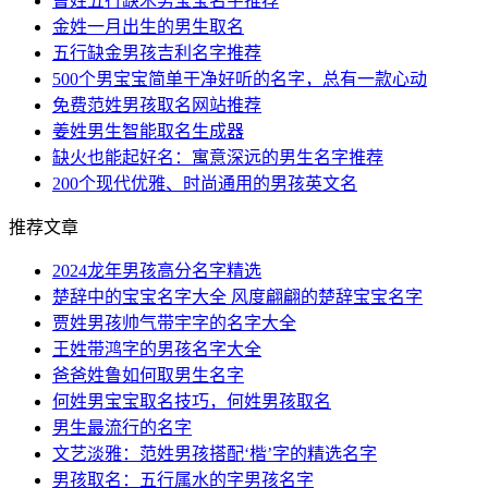
曹姓五行缺木男宝宝名字推荐
金姓一月出生的男生取名
五行缺金男孩吉利名字推荐
500个男宝宝简单干净好听的名字，总有一款心动
免费范姓男孩取名网站推荐
姜姓男生智能取名生成器
缺火也能起好名：寓意深远的男生名字推荐
200个现代优雅、时尚通用的男孩英文名
推荐文章
2024龙年男孩高分名字精选
楚辞中的宝宝名字大全 风度翩翩的楚辞宝宝名字
贾姓男孩帅气带宇字的名字大全
王姓带鸿字的男孩名字大全
爸爸姓鲁如何取男生名字
何姓男宝宝取名技巧，何姓男孩取名
男生最流行的名字
文艺淡雅：范姓男孩搭配‘楷’字的精选名字
男孩取名：五行属水的字男孩名字