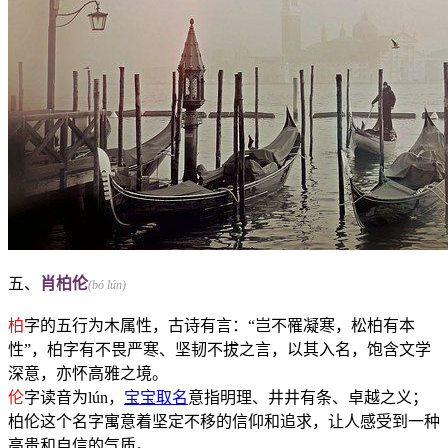
五、
肖柏伦
(bó lún)
柏
字的五行为木属性，古诗有言：“岂不罹凝寒，松柏有本
性”，柏字有不畏严寒、坚韧不拔之言，以其入名，饱含文学
深意，亦怀高雅之境。
伦
字读音为lún，
宝宝取名
意指明理、井井有条、卓越之义；
柏伦这个名字寓意着坚定不移的信仰和追求，让人感受到一种
高贵和自信的气质。