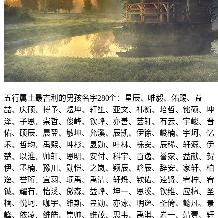
五行属土最吉利的男孩名字280个：星辰、唯毅、佑赐、益
喆、庆硕、搏予、煜坤、轩笙、亚文、祎衡、培哲、铭硕、坤
泽、子恩、崇哲、俊峰、钦峰、亦善、芸轩、有云、宇峻、晋
佑、硕辰、晨翌、敏坤、允溪、辰凯、伊徐、峻楠、宇坷、忆
禾、哲均、禹熙、坤杉、晟勋、叶林、栎安、辰稀、轩源、伊
楚、以淮、帅轩、恩明、安付、科宇、百逸、誉家、益献、贺
伊、墨楠、豫川、勋恺、之岚、颖辰、晗辰、辞安、家轩、柏
逸、誉珩、宣羽、项禹、禹清、轩烁、钦佑、逵贤、宥柠、宥
铖、耀有、怡溪、傲森、益峰、坤一、恩溪、钦维、应檀、圣
楠、悦坷、咖宇、维斯、昱勋、亦泳、明逸、圣倚、懿凡、景
峰、依凌、维皓、崇帅、维茂、思韦、禹淇、岩一、靖壹、轩