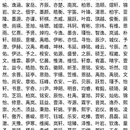
瑜、逸涵、家岳、齐辰、亦楚、南岚、柏恩、浩颐、熠轩、锦
岩、安之、佃宇、墨颜、皓衡、宇笛、叶锋、湛恩、柏宇、亚
隆、墨源、亦谨、轩棋、杰威、展跃、叶庭、琪越、俊衡、辰
德、尚瑛、圣旭、咏锶、城熠、祎轲、宥彬、宗纬、有维、恩
雨、忆熹、予贤、焯均、今逸、墨含、瑾怡、智逸、岚诚、朴
轩、颐辰、意暖、禹皓、伊彬、亦恬、寻怡、辰汐、城仪、予
澄、伊赫、汉禹、希峰、坤林、韦延、峥铭、峰云、兮辰、杰
佑、伊达、予之、桉安、佑源、盛誉、之辰、硕芝、程崴、安
文、维霏、慕伊、忆晨、惟清、维恬、轩章、宥嘉、晴宇、壹
言、益今、皓勋、牧垚、徽颐、昕圣、恩铭、安佑、圻然、培
然、余晋、延亭、恩勋、宇缙、笠维、恩喆、禹勋、禹锐、文
怡、尚安、章佑、珏峰、衣安、一岩、贝辰、跃哲、瑾予、怡
轩、书意、宇奇、川尹、坤朔、明音、均睿、宥毅、硕琦、昊
均、芝羽、柏岚、铭安、辰怡、杜禹、宴旭、羿安、灿佑、锦
怡、修意、禹岚、廷益、壹泽、岑源、霆宇、音岚、逸乔、熙
崇、允杰、须益、秉勋、轩姚、宇善、熙宇、岩仪、善佑、凌
轩、傲齐、善峻、恩可、钰城、乐安、屹榛、壹昕、昌磊、延
澈、天豫、伊寒、维闽、岚轩、培臻、泽惟、叶岩、钦逸、童