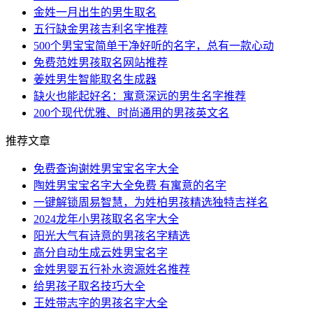
金姓一月出生的男生取名
五行缺金男孩吉利名字推荐
500个男宝宝简单干净好听的名字，总有一款心动
免费范姓男孩取名网站推荐
姜姓男生智能取名生成器
缺火也能起好名：寓意深远的男生名字推荐
200个现代优雅、时尚通用的男孩英文名
推荐文章
免费查询谢姓男宝宝名字大全
陶姓男宝宝名字大全免费 有寓意的名字
一键解锁周易智慧，为姓柏男孩精选独特吉祥名
2024龙年小男孩取名名字大全
阳光大气有诗意的男孩名字精选
高分自动生成云姓男宝名字
金姓男婴五行补水资源姓名推荐
给男孩子取名技巧大全
王姓带志字的男孩名字大全