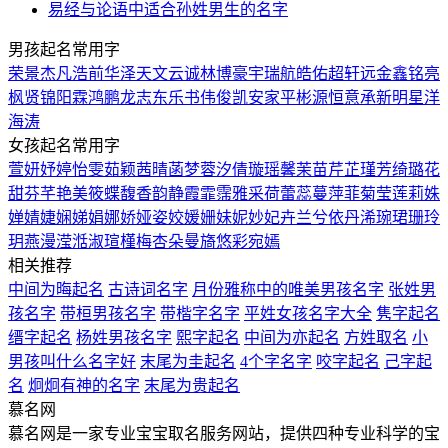
易经与论语中适合孙姓男生的名字
男孩起名常用字
荣
景
杰
凡
浩
前
华
泽
天
文
云
诚
林
博
豪
宇
瑞
航
皓
佑
超
轩
远
金
鑫
铭
亮
枫
贤
锦
阳
霖
鸿
鹏
龙
志
东
乐
书
伟
俊
凯
安
家
平
彬
源
恒
意
承
新
明
星
洋
海
涛
女孩起名常用字
萱
妍
妤
婷
怡
雯
茹
颖
茜
晴
菡
梦
蓉
汐
倩
璇
瑶
馨
茉
苗
芹
芷
瑾
芳
绮
璐
花
甜
芬
芊
艳
美
筱
蝶
馥
香
韵
静
霞
霏
霈
雅
采
荷
蕾
蕊
蔓
萍
菲
菊
莹
莲
莉
姝
婵
婧
婕
娴
娣
娟
娜
娇
娅
姿
姣
媛
姗
妹
妮
妙
妃
卉
兰
兮
依
丹
浠
琬
珺
珊
玲
玥
燕
漫
滢
湉
淑
瑄
槿
梅
杏
朵
曼
旖
悠
彩
宛
嫣
相关推荐
中间为晦起名
古诗词名字
月份雅称中的唯美男孩名字
张姓男
孩名字
带桓男孩名字
带楷字名字
平姓女孩名字大全
隽字起名
缙字起名
杨姓男孩名字
熙字起名
中间为亦起名
方姓取名
小
男孩叫什么名字好
末尾为圭起名
4个字名字
咬字起名
己字起
名
炯炯有神的名字
末尾为贵起名
慕名网
慕名网是一家专业宝宝取名服务网站，提供四种专业科学的宝