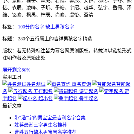
予、景硕、槿岳、森威、若延、暮辰、安伊、郡忆、于冬、熙
忆、衣辰、凌峰、子圻、予皓、宇绍、越华、弘宇、岳儒、泽
维、铭峰、枫禹、柠辰、尚峰、虞怡、圣清
标签：
100分的名字
缺土男孩名字
标题： 280个五行属土的吉祥男孩名字精选
版权：若无特殊标注皆为慕名网原创版权，转载请以链接形式
注明作者及原始出处
展开剩余
60
%
实用工具
姓名测试
重名查询
智能起
名
五行起名
诗词起名
定
字起名
起小名
叠字起名
最新文章
带“浩”字的男宝宝最吉利名字合集
姓蒋最潮三字男生名推荐
曹姓五行缺木男宝宝名字推荐