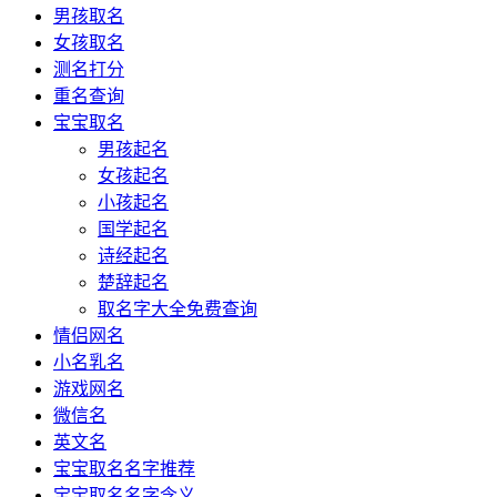
男孩取名
女孩取名
测名打分
重名查询
宝宝取名
男孩起名
女孩起名
小孩起名
国学起名
诗经起名
楚辞起名
取名字大全免费查询
情侣网名
小名乳名
游戏网名
微信名
英文名
宝宝取名名字推荐
宝宝取名名字含义