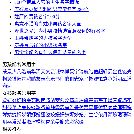
200个带单人旁的男生名字精选
五行属火最吉利的男宝宝名字280个
姓严的男孩名字100分
寓意不错的肖姓小男孩名字大全
泽世之光：为小男孩精选寓意深远的好名字
王姓带熠字的男孩名字大全
章姓最吉祥的小男孩名字
男宝宝起名有什么儒雅诗意的名字
男孩起名常用字
荣
景
杰
凡
浩
前
华
泽
天
文
云
诚
林
博
豪
宇
瑞
航
皓
佑
超
轩
远
金
鑫
铭
亮
枫
贤
锦
阳
霖
鸿
鹏
龙
志
东
乐
书
伟
俊
凯
安
家
平
彬
源
恒
意
承
新
明
星
洋
海
涛
女孩起名常用字
萱
妍
妤
婷
怡
雯
茹
颖
茜
晴
菡
梦
蓉
汐
倩
璇
瑶
馨
茉
苗
芹
芷
瑾
芳
绮
璐
花
甜
芬
芊
艳
美
筱
蝶
馥
香
韵
静
霞
霏
霈
雅
采
荷
蕾
蕊
蔓
萍
菲
菊
莹
莲
莉
姝
婵
婧
婕
娴
娣
娟
娜
娇
娅
姿
姣
媛
姗
妹
妮
妙
妃
卉
兰
兮
依
丹
浠
琬
珺
珊
玲
玥
燕
漫
滢
湉
淑
瑄
槿
梅
杏
朵
曼
旖
悠
彩
宛
嫣
相关推荐