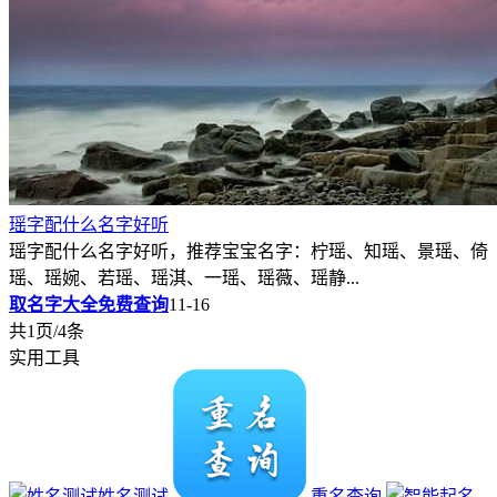
瑶字配什么名字好听
瑶字配什么名字好听，推荐宝宝名字：柠瑶、知瑶、景瑶、倚
瑶、瑶婉、若瑶、瑶淇、一瑶、瑶薇、瑶静...
取名字大全免费查询
11-16
共1页/4条
实用工具
姓名测试
重名查询