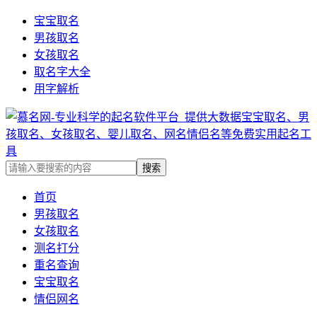
宝宝取名
男孩取名
女孩取名
取名字大全
用字解析
首页
男孩取名
女孩取名
测名打分
重名查询
宝宝取名
情侣网名