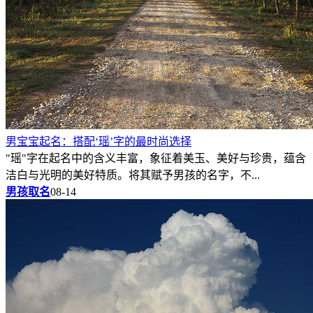
男宝宝起名：搭配‘瑶’字的最时尚选择
"瑶"字在起名中的含义丰富，象征着美玉、美好与珍贵，蕴含
洁白与光明的美好特质。将其赋予男孩的名字，不...
男孩取名
08-14