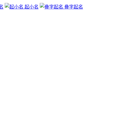
名
起小名
叠字起名