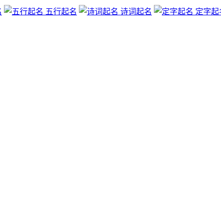
名
五行起名
诗词起名
定字起